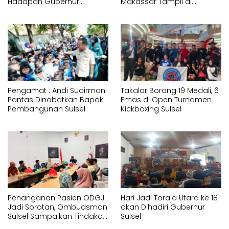
Hadapan Gubernur
Makassar Tampil di
Sulawesi Selatan
Hadapan Gubernur
Memperagakan Jurus
Sulawesi Selatan
Pencak Silat Tangan
Memperagakan Jurus
Kosong
Pencak Silat Bersenjata
Pengamat : Andi Sudirman
Takalar Borong 19 Medali, 6
Pantas Dinobatkan Bapak
Emas di Open Turnamen
Pembangunan Sulsel
Kickboxing Sulsel
Penanganan Pasien ODGJ
Hari Jadi Toraja Utara ke 18
Jadi Sorotan, Ombudsman
akan Dihadiri Gubernur
Sulsel Sampaikan Tindakan
Sulsel
Korektif kepada Instansi