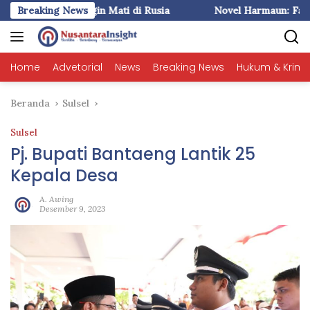
Langsung
 (1) : Liem Ingin Mati di Rusia
Breaking News
Novel Harmaun: Fakta plus
ke
konten
Home
Advetorial
News
Breaking News
Hukum & Krimi
Beranda
Sulsel
Sulsel
Pj. Bupati Bantaeng Lantik 25
Kepala Desa
A. Awing
Desember 9, 2023