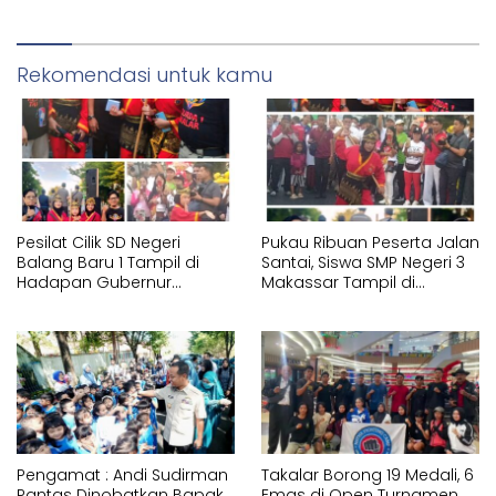
Terkait
Rekomendasi untuk kamu
Pesilat Cilik SD Negeri
Pukau Ribuan Peserta Jalan
Balang Baru 1 Tampil di
Santai, Siswa SMP Negeri 3
Hadapan Gubernur
Makassar Tampil di
Sulawesi Selatan
Hadapan Gubernur
Memperagakan Jurus
Sulawesi Selatan
Pencak Silat Tangan
Memperagakan Jurus
Kosong
Pencak Silat Bersenjata
Pengamat : Andi Sudirman
Takalar Borong 19 Medali, 6
Pantas Dinobatkan Bapak
Emas di Open Turnamen