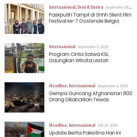
Internasional
,
Seni & Sastra
September 29,
Pasirputih Tampil di Shhh Silent Film
2025
Festival ke-7 Oostende Belgia
Internasional
September 3, 2025
Program Cinta Satwa KSL
Gaungkan Wisata Lestari
Headline
,
Internasional
September 2, 2025
Gempa Guncang Afghanistan 800
Orang Dikabarkan Tewas
Headline
,
Internasional
Juli 22, 2025
Update Berita Palestina Hari ini