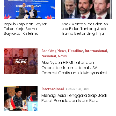
Repubikorp dan Baykar
Anak Mantan Presiden AS
Teken Kerja Sama
Joe Biden Tantang Anak
Bayraktar Kizilelma
Trump Bertanding Tinju
Breaking News
,
Headline
,
Internasional
,
Nasional
,
News
Aksi Nyata HIPMI Tator dan
Oktober 28, 2025
Operation International USA:
Operasi Gratis untuk Masyarakat
Kurang Mampu di Toraja Tahun
2026
Internasional
Oktober 20, 2025
Menag: Asia Tenggara Siap Jadi
Pusat Peradaban Islam Baru