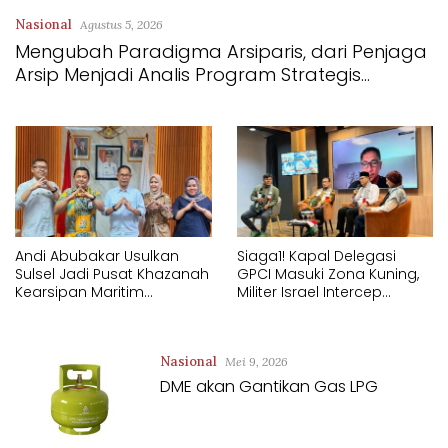
Nasional
Agustus 5, 2026
Mengubah Paradigma Arsiparis, dari Penjaga
Arsip Menjadi Analis Program Strategis
Nasional
Andi Abubakar Usulkan
Siaga1! Kapal Delegasi
Sulsel Jadi Pusat Khazanah
GPCI Masuki Zona Kuning,
Kearsipan Maritim
Militer Israel Intercep
Nusantara
Kapal-kapal Global Sumud
Flotila
Nasional
Mei 9, 2026
DME akan Gantikan Gas LPG