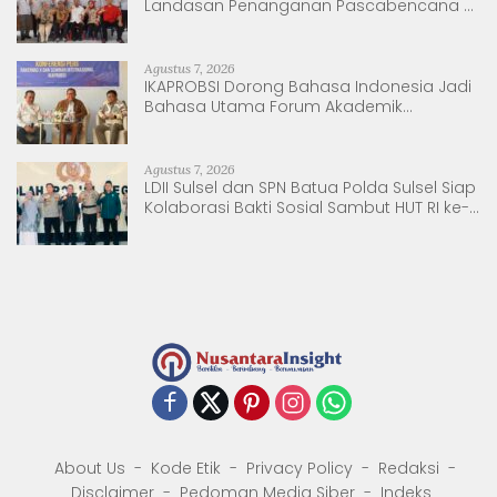
Landasan Penanganan Pascabencana di
Tanjung Pura, Sumatera Utara
Agustus 7, 2026
IKAPROBSI Dorong Bahasa Indonesia Jadi
Bahasa Utama Forum Akademik
Internasional
Agustus 7, 2026
LDII Sulsel dan SPN Batua Polda Sulsel Siap
Kolaborasi Bakti Sosial Sambut HUT RI ke-
81
About Us
Kode Etik
Privacy Policy
Redaksi
Disclaimer
Pedoman Media Siber
Indeks