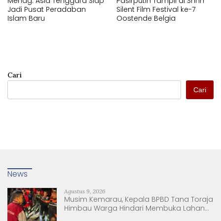
Menag: Asia Tenggara Siap
Pasirputih Tampil di Shhh
Jadi Pusat Peradaban
Silent Film Festival ke-7
Islam Baru
Oostende Belgia
Cari
Cari
News
Agustus 9, 2026
Musim Kemarau, Kepala BPBD Tana Toraja
Himbau Warga Hindari Membuka Lahan
dengan Membakar