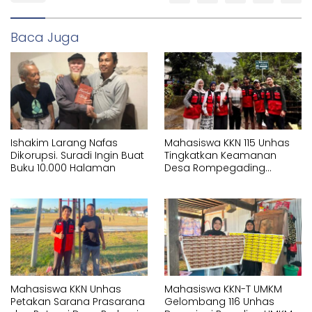
Baca Juga
Ishakim Larang Nafas
Mahasiswa KKN 115 Unhas
Dikorupsi. Suradi Ingin Buat
Tingkatkan Keamanan
Buku 10.000 Halaman
Desa Rompegading
Melalui Pemasangan Plang
Arah dan Penerangan
Jalan
Mahasiswa KKN Unhas
Mahasiswa KKN-T UMKM
Petakan Sarana Prasarana
Gelombang 116 Unhas