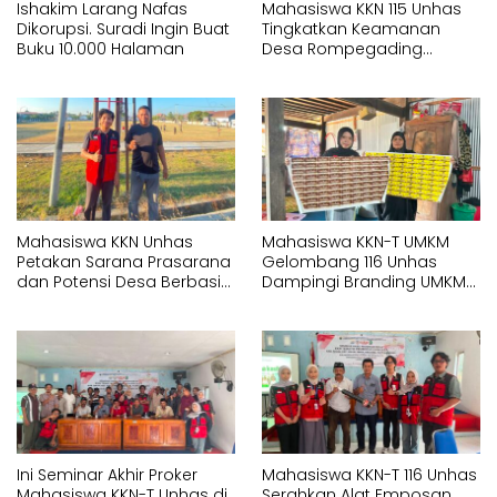
Ishakim Larang Nafas
Mahasiswa KKN 115 Unhas
Dikorupsi. Suradi Ingin Buat
Tingkatkan Keamanan
Buku 10.000 Halaman
Desa Rompegading
Melalui Pemasangan Plang
Arah dan Penerangan
Jalan
Mahasiswa KKN Unhas
Mahasiswa KKN-T UMKM
Petakan Sarana Prasarana
Gelombang 116 Unhas
dan Potensi Desa Berbasis
Dampingi Branding UMKM
Sistem Informasi Geografis
melalui Pembuatan Logo
(SIG) di Kelurahan Arawa
dan Label Produk
Ini Seminar Akhir Proker
Mahasiswa KKN-T 116 Unhas
Mahasiswa KKN-T Unhas di
Serahkan Alat Emposan