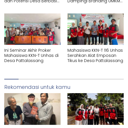
dan Potensi Desa Berbasis
Dampingi Branding UMKM
Sistem Informasi Geografis
melalui Pembuatan Logo
(SIG) di Kelurahan Arawa
dan Label Produk
Ini Seminar Akhir Proker
Mahasiswa KKN-T 116 Unhas
Mahasiswa KKN-T Unhas di
Serahkan Alat Emposan
Desa Pattalassang
Tikus ke Desa Pattalassang
Rekomendasi untuk kamu