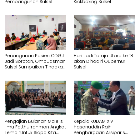
Pembangunan Sulsel
Kickboxing Sulsel
Penanganan Pasien ODGJ
Hari Jadi Toraja Utara ke 18
Jadi Sorotan, Ombudsman
akan Dihadiri Gubernur
Sulsel Sampaikan Tindakan
Sulsel
Korektif kepada Instansi
Terkait
Pengajian Bulanan Majelis
Kepala KUDAM XIV
Ilmu Fatthurrahman Angkat
Hasanuddin Raih
Tema “Untuk Siapa Kita
Penghargaan Arsiparis
Hidup?”
Kehormatan