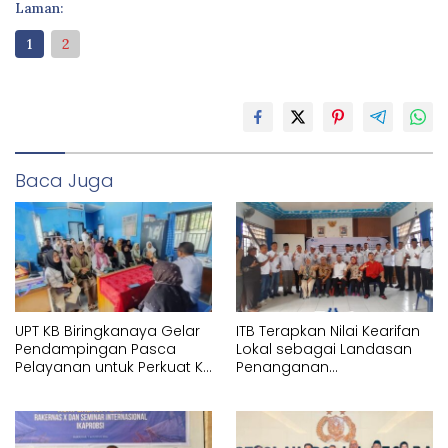
Laman:
1
2
Baca Juga
UPT KB Biringkanaya Gelar
ITB Terapkan Nilai Kearifan
Pendampingan Pasca
Lokal sebagai Landasan
Pelayanan untuk Perkuat KB
Penanganan
Berkelanjutan
Pascabencana di Tanjung
Pura, Sumatera Utara