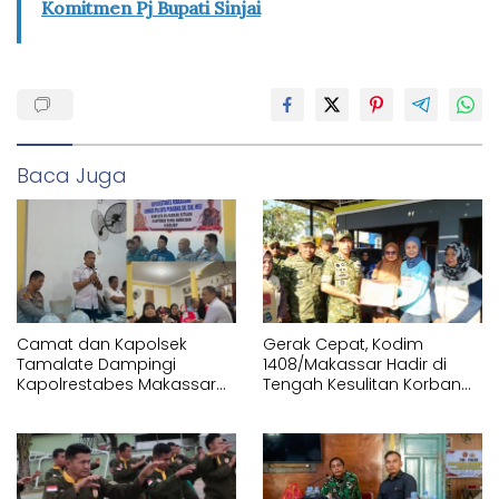
Komitmen Pj Bupati Sinjai
Baca Juga
Camat dan Kapolsek
Gerak Cepat, Kodim
Tamalate Dampingi
1408/Makassar Hadir di
Kapolrestabes Makassar
Tengah Kesulitan Korban
Serahkan Bantuan
Kebakaran Tallo
Sembako di Bontoduri