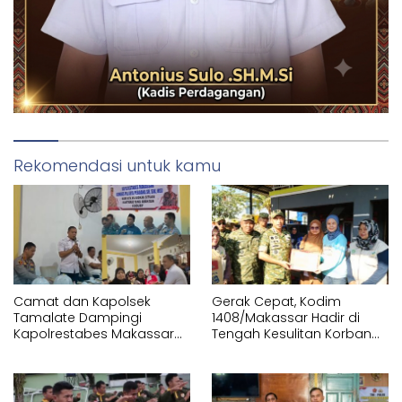
Rekomendasi untuk kamu
Camat dan Kapolsek
Gerak Cepat, Kodim
Tamalate Dampingi
1408/Makassar Hadir di
Kapolrestabes Makassar
Tengah Kesulitan Korban
Serahkan Bantuan
Kebakaran Tallo
Sembako di Bontoduri