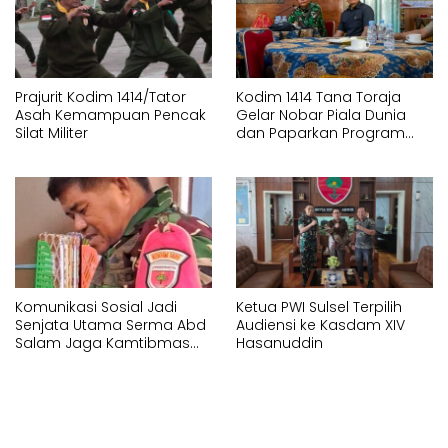
Prajurit Kodim 1414/Tator
Kodim 1414 Tana Toraja
Asah Kemampuan Pencak
Gelar Nobar Piala Dunia
Silat Militer
dan Paparkan Program
Pembangunan
Komunikasi Sosial Jadi
Ketua PWI Sulsel Terpilih
Senjata Utama Serma Abd
Audiensi ke Kasdam XIV
Salam Jaga Kamtibmas
Hasanuddin
Desa Timbuseng Gowa