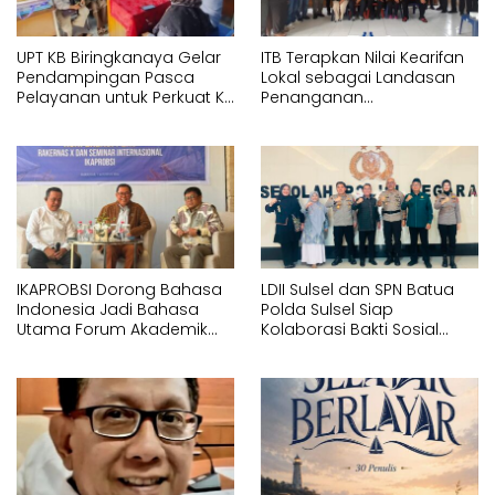
UPT KB Biringkanaya Gelar
ITB Terapkan Nilai Kearifan
Pendampingan Pasca
Lokal sebagai Landasan
Pelayanan untuk Perkuat KB
Penanganan
Berkelanjutan
Pascabencana di Tanjung
Pura, Sumatera Utara
IKAPROBSI Dorong Bahasa
LDII Sulsel dan SPN Batua
Indonesia Jadi Bahasa
Polda Sulsel Siap
Utama Forum Akademik
Kolaborasi Bakti Sosial
Internasional
Sambut HUT RI ke-81