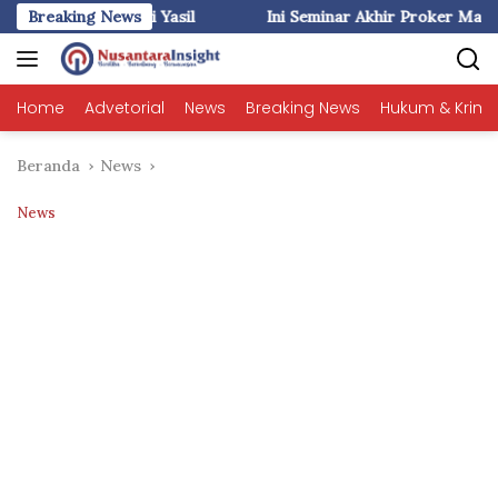
Langsung
asil
Breaking News
Ini Seminar Akhir Proker Mahasiswa KKN-T Unhas di
ke
konten
Home
Advetorial
News
Breaking News
Hukum & Krimi
Beranda
News
News