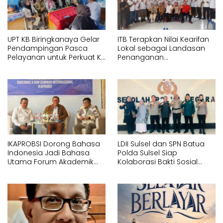
UPT KB Biringkanaya Gelar
ITB Terapkan Nilai Kearifan
Pendampingan Pasca
Lokal sebagai Landasan
Pelayanan untuk Perkuat KB
Penanganan
Berkelanjutan
Pascabencana di Tanjung
Pura, Sumatera Utara
IKAPROBSI Dorong Bahasa
LDII Sulsel dan SPN Batua
Indonesia Jadi Bahasa
Polda Sulsel Siap
Utama Forum Akademik
Kolaborasi Bakti Sosial
Internasional
Sambut HUT RI ke-81