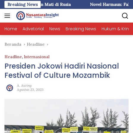
Langsung
(1) : Liem Ingin Mati di Rusia
Breaking News
Novel Harmaun: Fakta plus I
ke
konten
Home
Advetorial
News
Breaking News
Hukum & Krimi
Beranda
Headline
Headline
,
Internasional
Presiden Jokowi Hadiri Nasional
Festival of Culture Mozambik
A. Awing
Agustus 23, 2023