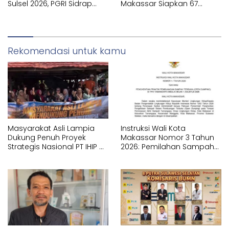
Sulsel 2026, PGRI Sidrap
Makassar Siapkan 67
Juara Umum
Sekolah Swasta GRATIS
Lewat SPMB
Rekomendasi untuk kamu
Masyarakat Asli Lampia
Instruksi Wali Kota
Dukung Penuh Proyek
Makassar Nomor 3 Tahun
Strategis Nasional PT IHIP di
2026: Pemilahan Sampah
Luwu Timur
Wajib Dimulai dari Sumber