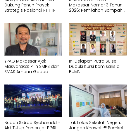
Dukung Penuh Proyek
Makassar Nomor 3 Tahun
Strategis Nasional PT IHIP di
2026: Pemilahan Sampah
Luwu Timur
Wajib Dimulai dari Sumber
YPAG Makassar Ajak
Ini Delapan Putra Sulsel
Masyarakat Pilih SMPS dan
Duduki Kursi Komisaris di
SMAS Amana Gappa
BUMN
Bupati Sidrap Syaharuddin
Tak Lolos Sekolah Negeri,
Alrif Tutup Porsenijar PGRI
Jangan Khawatir!!! Pemkot