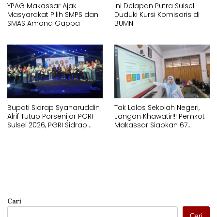
YPAG Makassar Ajak
Ini Delapan Putra Sulsel
Masyarakat Pilih SMPS dan
Duduki Kursi Komisaris di
SMAS Amana Gappa
BUMN
Bupati Sidrap Syaharuddin
Tak Lolos Sekolah Negeri,
Alrif Tutup Porsenijar PGRI
Jangan Khawatir!!! Pemkot
Sulsel 2026, PGRI Sidrap
Makassar Siapkan 67
Juara Umum
Sekolah Swasta GRATIS
Lewat SPMB
Cari
Cari