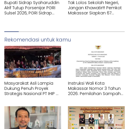
Bupati Sidrap Syaharuddin
Tak Lolos Sekolah Negeri,
Alrif Tutup Porsenijar PGRI
Jangan Khawatir!!! Pemkot
Sulsel 2026, PGRI Sidrap
Makassar Siapkan 67
Juara Umum
Sekolah Swasta GRATIS
Lewat SPMB
Rekomendasi untuk kamu
Masyarakat Asli Lampia
Instruksi Wali Kota
Dukung Penuh Proyek
Makassar Nomor 3 Tahun
Strategis Nasional PT IHIP di
2026: Pemilahan Sampah
Luwu Timur
Wajib Dimulai dari Sumber