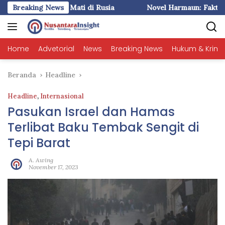
Langsung
) : Liem Ingin Mati di Rusia
Breaking News
Novel Harmaun: Fakta plus Ima
ke
konten
Home
Advetorial
News
Breaking News
Hukum & Krimi
Beranda
Headline
Headline
,
Internasional
Pasukan Israel dan Hamas
Terlibat Baku Tembak Sengit di
Tepi Barat
A. Awing
November 17, 2023