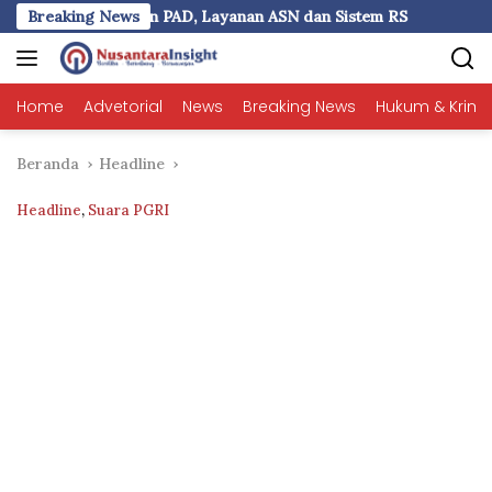
Langsung
yanan ASN dan Sistem RS
Breaking News
Prof Agus Salim: UKI Paulus T
ke
konten
Home
Advetorial
News
Breaking News
Hukum & Krimi
Beranda
Headline
Headline
,
Suara PGRI