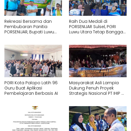
Rekreasi Bersama dan
Raih Dua Medali di
Pembubaran Panitia
PORSENIJAR Sulsel, PGRI
PORSENIJAR, Bupati Luwu
Luwu Utara Tetap Bangga
Utara Apresiasi Dedikasi
atas Perjuangan Seluruh
Guru dan PGRI
Kontingen
PGRI Kota Palopo Latih 96
Masyarakat Asli Lampia
Guru Buat Aplikasi
Dukung Penuh Proyek
Pembelajaran Berbasis AI
Strategis Nasional PT IHIP di
Luwu Timur