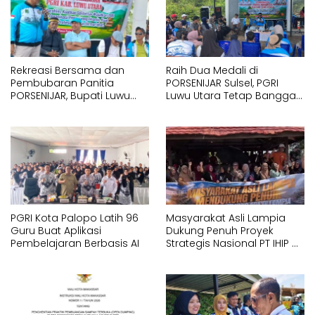
Rekreasi Bersama dan
Raih Dua Medali di
Pembubaran Panitia
PORSENIJAR Sulsel, PGRI
PORSENIJAR, Bupati Luwu
Luwu Utara Tetap Bangga
Utara Apresiasi Dedikasi
atas Perjuangan Seluruh
Guru dan PGRI
Kontingen
PGRI Kota Palopo Latih 96
Masyarakat Asli Lampia
Guru Buat Aplikasi
Dukung Penuh Proyek
Pembelajaran Berbasis AI
Strategis Nasional PT IHIP di
Luwu Timur