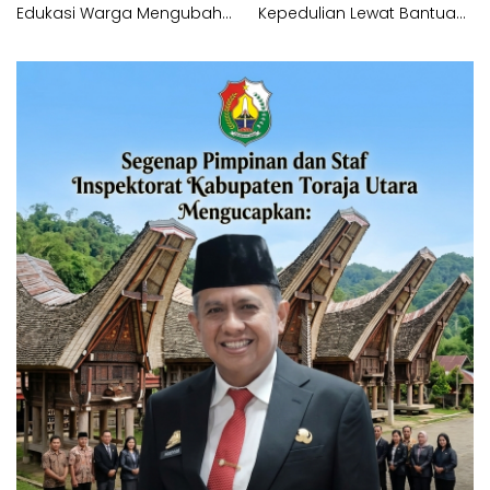
Edukasi Warga Mengubah
Kepedulian Lewat Bantuan
Sampah Organik Menjadi
bagi Korban Kebakaran
Kompos
Tallo