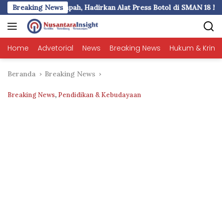
Langsung
irkan Alat Press Botol di SMAN 18 Makassar
Breaking News
Pemkot Mak
ke
konten
Home
Advetorial
News
Breaking News
Hukum & Krimi
Beranda
Breaking News
Breaking News
,
Pendidikan & Kebudayaan