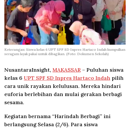
Keterangan: Siswa kelas 6 UPT SPF SD Inpres Hartaco Indah kumpulkan
seragam layak pakai untuk dibagikan. (Foto: Dokumen Sekolah)
NusantaraInsight,
MAKASSAR
–
Puluhan siswa
kelas 6
UPT SPF SD Inpres Hartaco Indah
pilih
cara unik rayakan kelulusan. Mereka hindari
euforia berlebihan dan mulai gerakan berbagi
sesama.
Kegiatan bernama “Harindah Berbagi” ini
berlangsung Selasa (2/6). Para siswa