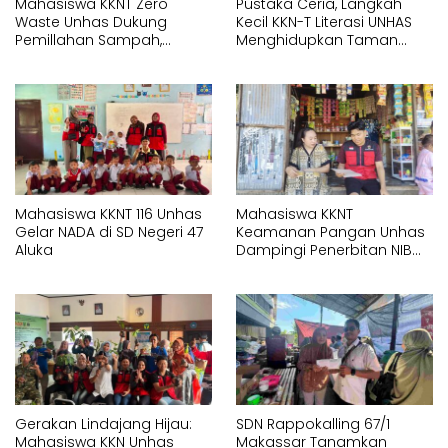
Mahasiswa KKNT Zero
Pustaka Ceria, Langkah
Waste Unhas Dukung
Kecil KKN-T Literasi UNHAS
Pemillahan Sampah,
Menghidupkan Taman
Hadirkan Alat Press Botol di
Baca Lotang Salo
SMAN 18 Makassar
Mahasiswa KKNT 116 Unhas
Mahasiswa KKNT
Gelar NADA di SD Negeri 47
Keamanan Pangan Unhas
Aluka
Dampingi Penerbitan NIB
untuk Pelaku UMK di Bonto
Rannu
Gerakan Lindajang Hijau:
SDN Rappokalling 67/1
Mahasiswa KKN Unhas
Makassar Tanamkan