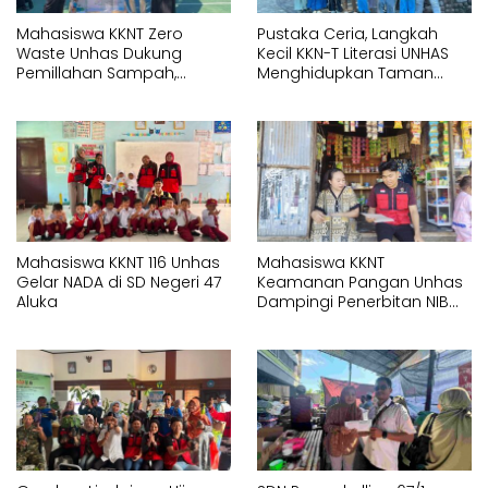
Mahasiswa KKNT Zero
Pustaka Ceria, Langkah
Waste Unhas Dukung
Kecil KKN-T Literasi UNHAS
Pemillahan Sampah,
Menghidupkan Taman
Hadirkan Alat Press Botol di
Baca Lotang Salo
SMAN 18 Makassar
Mahasiswa KKNT 116 Unhas
Mahasiswa KKNT
Gelar NADA di SD Negeri 47
Keamanan Pangan Unhas
Aluka
Dampingi Penerbitan NIB
untuk Pelaku UMK di Bonto
Rannu