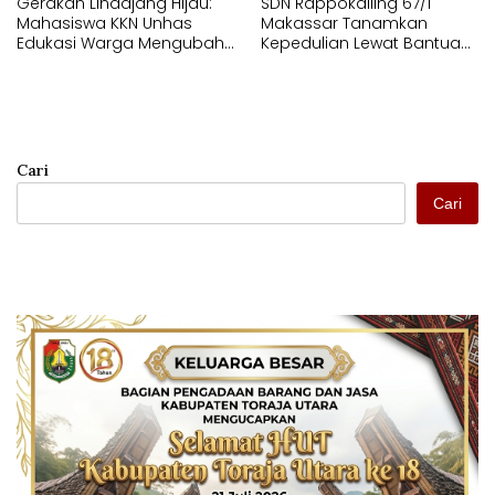
Gerakan Lindajang Hijau:
SDN Rappokalling 67/1
Mahasiswa KKN Unhas
Makassar Tanamkan
Edukasi Warga Mengubah
Kepedulian Lewat Bantuan
Sampah Organik Menjadi
bagi Korban Kebakaran
Kompos
Tallo
Cari
Cari