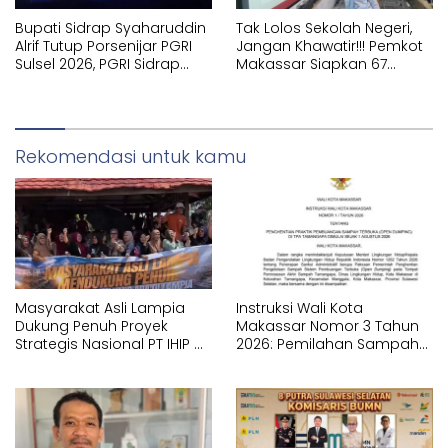
Bupati Sidrap Syaharuddin
Tak Lolos Sekolah Negeri,
Alrif Tutup Porsenijar PGRI
Jangan Khawatir!!! Pemkot
Sulsel 2026, PGRI Sidrap
Makassar Siapkan 67
Juara Umum
Sekolah Swasta GRATIS
Lewat SPMB
Rekomendasi untuk kamu
Masyarakat Asli Lampia
Instruksi Wali Kota
Dukung Penuh Proyek
Makassar Nomor 3 Tahun
Strategis Nasional PT IHIP di
2026: Pemilahan Sampah
Luwu Timur
Wajib Dimulai dari Sumber