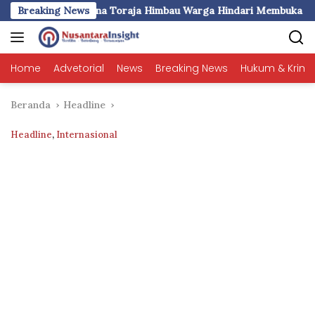
Langsung
ala BPBD Tana Toraja Himbau Warga Hindari Membuka Lahan de
Breaking News
ke
konten
Home
Advetorial
News
Breaking News
Hukum & Krimi
Beranda
Headline
Headline
,
Internasional