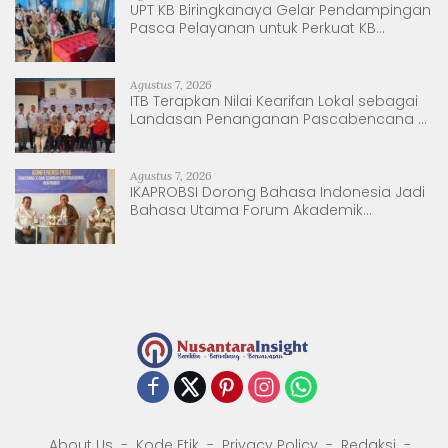
UPT KB Biringkanaya Gelar Pendampingan
Pasca Pelayanan untuk Perkuat KB
Berkelanjutan
Agustus 7, 2026
ITB Terapkan Nilai Kearifan Lokal sebagai
Landasan Penanganan Pascabencana di
Tanjung Pura, Sumatera Utara
Agustus 7, 2026
IKAPROBSI Dorong Bahasa Indonesia Jadi
Bahasa Utama Forum Akademik
Internasional
About Us
Kode Etik
Privacy Policy
Redaksi