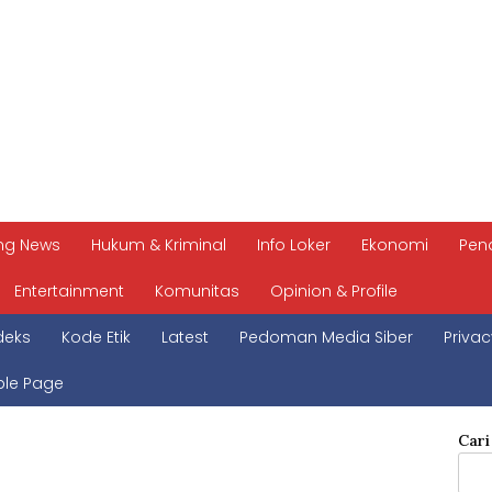
ng News
Hukum & Kriminal
Info Loker
Ekonomi
Pen
Entertainment
Komunitas
Opinion & Profile
deks
Kode Etik
Latest
Pedoman Media Siber
Privac
le Page
Cari