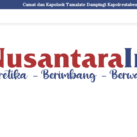
apolsek Tamalate Dampingi Kapolrestabes Makassar Serahkan Ba