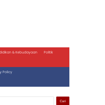
didikan & Kebudayaan
Politik
y Policy
Cari