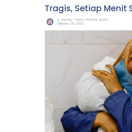
Tragis, Setiap Menit
A. Awing
-
Gaza
,
Hamas
,
Israel
Oktober 20, 2023