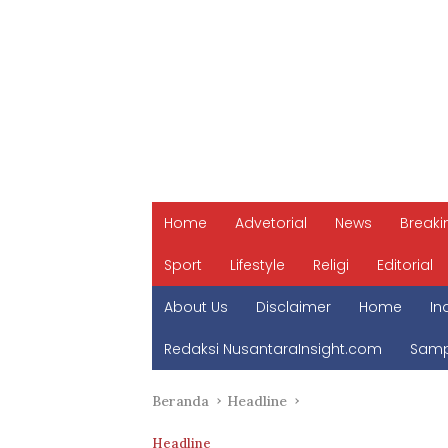
Home
Advetorial
News
Breaki
Sport
Lifestyle
Religi
Editorial
About Us
Disclaimer
Home
In
Redaksi NusantaraInsight.com
Samp
Beranda
Headline
Headline