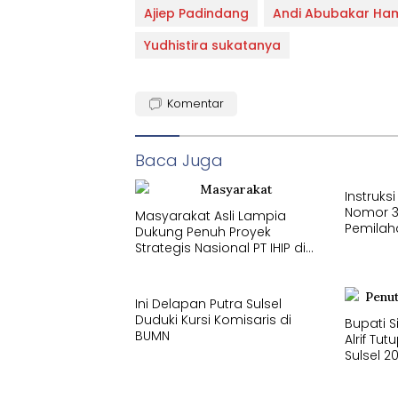
Ajiep Padindang
Andi Abubakar Ha
Yudhistira sukatanya
Komentar
Baca Juga
Instruks
Nomor 3
Masyarakat Asli Lampia
Pemilah
Dukung Penuh Proyek
Dimulai
Strategis Nasional PT IHIP di
Luwu Timur
Ini Delapan Putra Sulsel
Duduki Kursi Komisaris di
Bupati 
BUMN
Alrif Tut
Sulsel 2
Umum