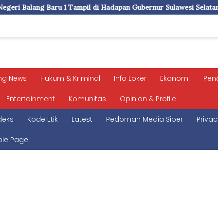
il di Hadapan Gubernur Sulawesi Selatan Memperagakan Jurus Penc
ng News
Hukum & Kriminal
Info Loker
Ekonomi
Pen
Entertainment
Komunitas
Opinion & Profile
deks
Kode Etik
Latest
Pedoman Media Siber
Privac
le Page