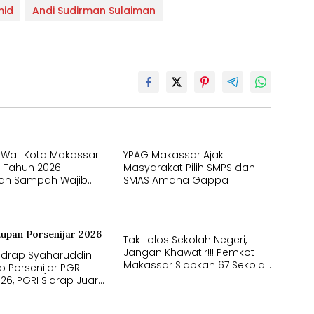
mid
Andi Sudirman Sulaiman
i Wali Kota Makassar
YPAG Makassar Ajak
 Tahun 2026:
Masyarakat Pilih SMPS dan
an Sampah Wajib
SMAS Amana Gappa
 dari Sumber
Tak Lolos Sekolah Negeri,
Jangan Khawatir!!! Pemkot
Sidrap Syaharuddin
Makassar Siapkan 67 Sekolah
up Porsenijar PGRI
Swasta GRATIS Lewat SPMB
026, PGRI Sidrap Juara