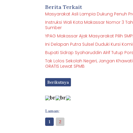
Berita Terkait
Masyarakat Asli Lampia Dukung Penuh Proy
Instruksi Wali Kota Makassar Nomor 3 Ta
Sumber
YPAG Makassar Ajak Masyarakat Pilih 
Ini Delapan Putra Sulsel Duduki Kursi Kom
Bupati Sidrap Syaharuddin Alrif Tutup Por
Tak Lolos Sekolah Negeri, Jangan Khawat
GRATIS Lewat SPMB
Berikutnya
br
br
Laman:
1
2