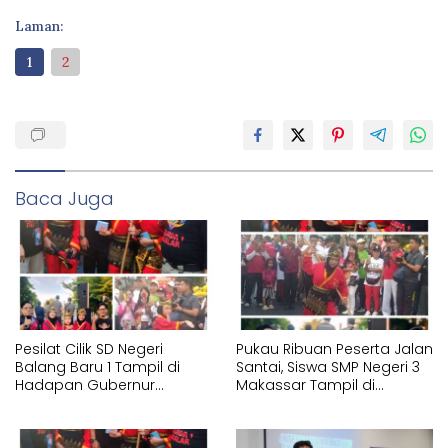
Laman:
1
2
Baca Juga
Pesilat Cilik SD Negeri
Pukau Ribuan Peserta Jalan
Balang Baru 1 Tampil di
Santai, Siswa SMP Negeri 3
Hadapan Gubernur
Makassar Tampil di
Sulawesi Selatan
Hadapan Gubernur
Memperagakan Jurus
Sulawesi Selatan
Pencak Silat Tangan
Memperagakan Jurus