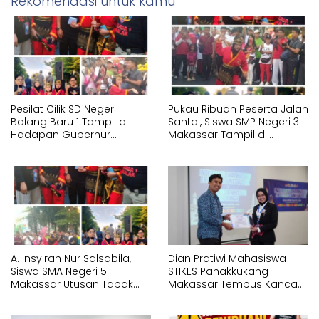
Rekomendasi untuk kamu
Pesilat Cilik SD Negeri
Pukau Ribuan Peserta Jalan
Balang Baru 1 Tampil di
Santai, Siswa SMP Negeri 3
Hadapan Gubernur
Makassar Tampil di
Sulawesi Selatan
Hadapan Gubernur
Memperagakan Jurus
Sulawesi Selatan
Pencak Silat Tangan
Memperagakan Jurus
Kosong
Pencak Silat Bersenjata
A. Insyirah Nur Salsabila,
Dian Pratiwi Mahasiswa
Siswa SMA Negeri 5
STIKES Panakkukang
Makassar Utusan Tapak
Makassar Tembus Kancah
Suci Karunrung Tampil di
Internasional di IYEN
Hadapan Gubernur
Malaysia 2026