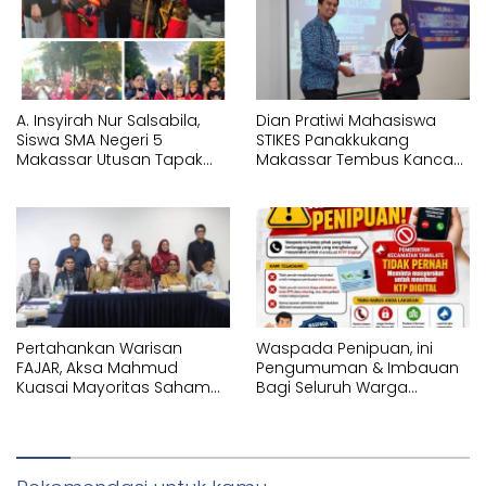
Kosong
Pencak Silat Bersenjata
A. Insyirah Nur Salsabila,
Dian Pratiwi Mahasiswa
Siswa SMA Negeri 5
STIKES Panakkukang
Makassar Utusan Tapak
Makassar Tembus Kancah
Suci Karunrung Tampil di
Internasional di IYEN
Hadapan Gubernur
Malaysia 2026
Sulawesi Selatan
Memperagakan Jurus
Pencak Silat
Pertahankan Warisan
Waspada Penipuan, ini
FAJAR, Aksa Mahmud
Pengumuman & Imbauan
Kuasai Mayoritas Saham
Bagi Seluruh Warga
PT Fajar Indonesia
Kecamatan Tamalate
Corporindo,