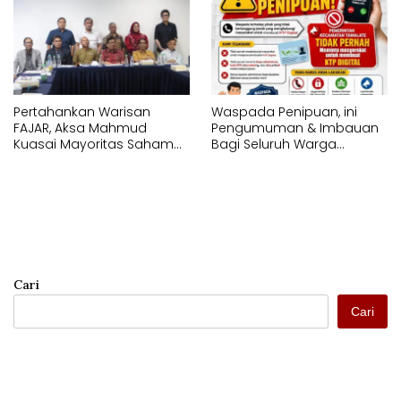
Sulawesi Selatan
Memperagakan Jurus
Pencak Silat
Pertahankan Warisan
Waspada Penipuan, ini
FAJAR, Aksa Mahmud
Pengumuman & Imbauan
Kuasai Mayoritas Saham
Bagi Seluruh Warga
PT Fajar Indonesia
Kecamatan Tamalate
Corporindo,
Cari
Cari