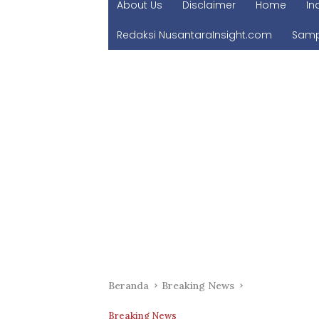
About Us
Disclaimer
Home
In
Redaksi NusantaraInsight.com
Samp
Beranda
Breaking News
Breaking News