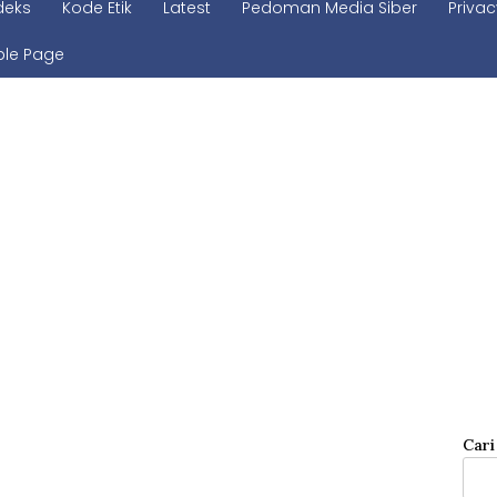
deks
Kode Etik
Latest
Pedoman Media Siber
Privac
le Page
Cari