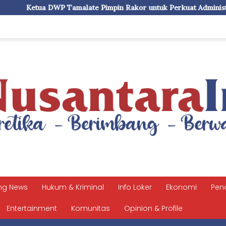
ate Pimpin Rakor untuk Perkuat Administrasi dan Evaluasi Prog
ng News
Hukum & Kriminal
Info Loker
Ekonomi
Pen
Entertainment
Komunitas
Opinion & Profile