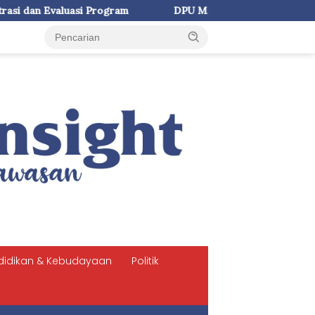
ram
DPU Makassar Rekonstruksi Rigid Pavement di Jalan 
didikan & Kebudayaan
Politik