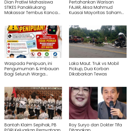
Dian Pratiwi Mahasiswa
Pertahankan Warisan
STIKES Panakkukang
FAJAR, Aksa Mahmud
Makassar Tembus Kancah
Kuasai Mayoritas Saham
Internasional di IYEN
PT Fajar Indonesia
Malaysia 2026
Corporindo,
Waspada Penipuan, ini
Laka Maut: Truk vs Mobil
Pengumuman & Imbauan
Pickup, Dua Korban
Bagi Seluruh Warga
Dikabarkan Tewas
Kecamatan Tamalate
Bantah Klaim Sepihak, PB
Roy Suryo dan Dokter Tifa
PGRI Keluarkan Pernyataan
Ditangkap