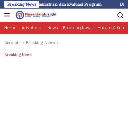
Langsung
istrasi dan Evaluasi Program
Breaking News
DPU Makassar Rekonstruks
ke
konten
Home
Advetorial
News
Breaking News
Hukum & Krimi
Beranda
Breaking News
Breaking News