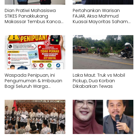
Dian Pratiwi Mahasiswa
Pertahankan Warisan
STIKES Panakkukang
FAJAR, Aksa Mahmud
Makassar Tembus Kancah
Kuasai Mayoritas Saham
Internasional di IYEN
PT Fajar Indonesia
Malaysia 2026
Corporindo,
Waspada Penipuan, ini
Laka Maut: Truk vs Mobil
Pengumuman & Imbauan
Pickup, Dua Korban
Bagi Seluruh Warga
Dikabarkan Tewas
Kecamatan Tamalate