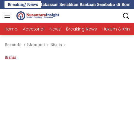
Langsung
ar Serahkan Bantuan Sembako di Bontoduri
Breaking News
PWI Sulsel 2
ke
konten
Home
Advetorial
News
Breaking News
Hukum & Krimi
Beranda
Ekonomi
Bisnis
Bisnis