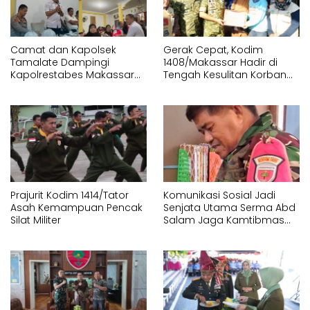
Camat dan Kapolsek
Gerak Cepat, Kodim
Tamalate Dampingi
1408/Makassar Hadir di
Kapolrestabes Makassar
Tengah Kesulitan Korban
Serahkan Bantuan
Kebakaran Tallo
Sembako di Bontoduri
Prajurit Kodim 1414/Tator
Komunikasi Sosial Jadi
Asah Kemampuan Pencak
Senjata Utama Serma Abd
Silat Militer
Salam Jaga Kamtibmas
Desa Timbuseng Gowa