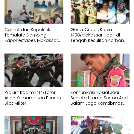
Camat dan Kapolsek
Gerak Cepat, Kodim
Tamalate Dampingi
1408/Makassar Hadir di
Kapolrestabes Makassar
Tengah Kesulitan Korban
Serahkan Bantuan
Kebakaran Tallo
Sembako di Bontoduri
Prajurit Kodim 1414/Tator
Komunikasi Sosial Jadi
Asah Kemampuan Pencak
Senjata Utama Serma Abd
Silat Militer
Salam Jaga Kamtibmas
Desa Timbuseng Gowa