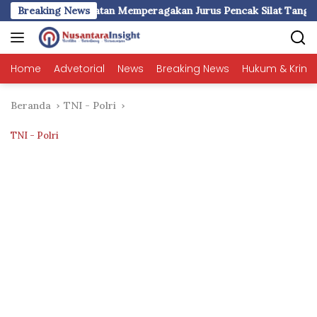
Langsung
ragakan Jurus Pencak Silat Tangan Kosong
Breaking News
Pukau Ribuan 
ke
konten
Home
Advetorial
News
Breaking News
Hukum & Krimi
Beranda
TNI - Polri
TNI - Polri