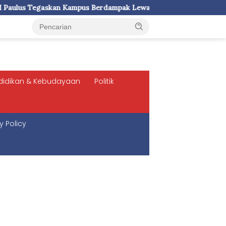
s Berdampak Lewat Pelayanan Kesehatan Gratis
didikan & Kebudayaan
Politik
y Policy