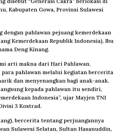
ng disebut “Generasi Cakra” berlokasi di
u, Kabupaten Gowa, Provinsi Sulawesi
ng dengan pahlawan pejuang kemerdekaan
uang Kemerdekaan Republik Indonesia), Ibu
 nama Deng Kinang.
i arti makna dari Hari Pahlawan.
para pahlawan melalui kegiatan bercerita
enarik dan menyenangkan bagi anak-anak.
langsung kepada pahlawan itu sendiri,
emerdekaan Indonesia”, ujar Mayjen TNI
ivisi 3 Kostrad.
nang), bercerita tentang perjuangannya
an Sulawesi Selatan, Sultan Hasanuddin,