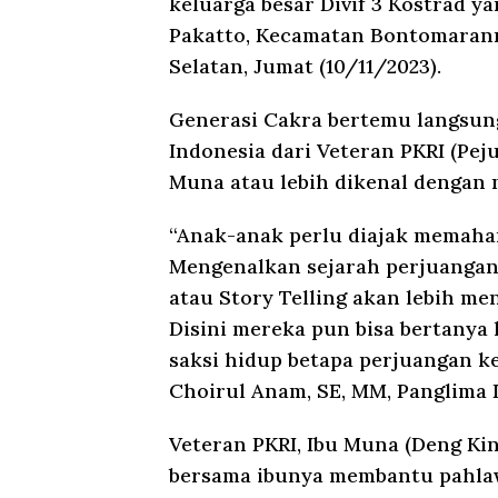
keluarga besar Divif 3 Kostrad ya
Pakatto, Kecamatan Bontomarann
Selatan, Jumat (10/11/2023).
Generasi Cakra bertemu langsu
Indonesia dari Veteran PKRI (Pej
Muna atau lebih dikenal dengan
“Anak-anak perlu diajak memaham
Mengenalkan sejarah perjuangan 
atau Story Telling akan lebih m
Disini mereka pun bisa bertanya 
saksi hidup betapa perjuangan k
Choirul Anam, SE, MM, Panglima D
Veteran PKRI, Ibu Muna (Deng Ki
bersama ibunya membantu pahlaw