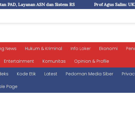
 Sistem RS
Prof Agus Salim: UKI Paulus Tegaskan Kampu
ng News
Hukum & Kriminal
Info Loker
Ekonomi
Pen
Entertainment
Komunitas
Opinion & Profile
deks
Kode Etik
Latest
Pedoman Media Siber
Privac
le Page