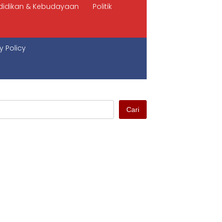
didikan & Kebudayaan
Politik
y Policy
Cari