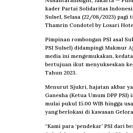
NusantaraInsight, Jakarta
— Puluh
kader Partai Solidaritas Indones
Sulsel, Selasa (22/08/2023) pagi 
Thamrin Condotel by Losari Hotel
Pimpinan rombongan PSI asal Sul
PSI Sulsel) didampingi Makmur A
media ini mengemukakan, kedatan
bertujuan ikut menyukseskan keg
Tahun 2023.
Menurut Sjukri, hajatan akbar ya
Ganesha (Ketua Umum DPP PSI) i
mulai pukul 15.00 WIB hingga us
yang berlokasi di kawasan Gelora
“Kami para ‘pendekar’ PSI dari b