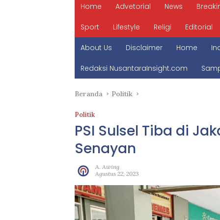
Home
Advetorial
News
Breaki
Sport
Lifestyle
Religi
Editorial
About Us
Disclaimer
Home
In
Redaksi NusantaraInsight.com
Samp
Beranda
Politik
Politik
PSI Sulsel Tiba di Ja
Senayan
A. Awing
Agustus 22, 2023