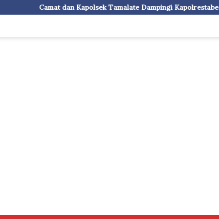
apolsek Tamalate Dampingi Kapolrestabes Makassar Serahkan Ba