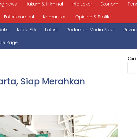
ng News
Hukum & Kriminal
Info Loker
Ekonomi
Pen
Entertainment
Komunitas
Opinion & Profile
deks
Kode Etik
Latest
Pedoman Media Siber
Privac
le Page
Cari
karta, Siap Merahkan