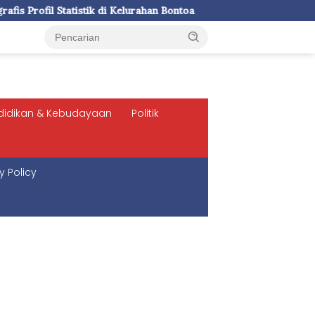
elurahan Bontoa
LDII Sulsel dan SPN Batua Polda Sulsel Si
didikan & Kebudayaan
Politik
y Policy