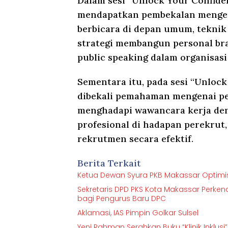
Dalam sesi “Unlock Your Confiden
mendapatkan pembekalan mengena
berbicara di depan umum, teknik
strategi membangun personal br
public speaking dalam organisas
Sementara itu, pada sesi “Unlock 
dibekali pemahaman mengenai pe
menghadapi wawancara kerja den
profesional di hadapan perekrut,
rekrutmen secara efektif.
Berita Terkait
Ketua Dewan Syura PKB Makassar Optimisti
Sekretaris DPD PKS Kota Makassar Perkenalk
bagi Pengurus Baru DPC
Aklamasi, IAS Pimpin Golkar Sulsel
Yeni Rahman Serahkan Buku “Klinik Inklu