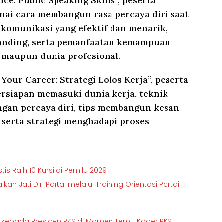
ce: Public Speaking Skills”, peserta
i cara membangun rasa percaya diri saat
 komunikasi yang efektif dan menarik,
anding, serta pemanfaatan kemampuan
i maupun dunia profesional.
Your Career: Strategi Lolos Kerja”, peserta
rsiapan memasuki dunia kerja, teknik
gan percaya diri, tips membangun kesan
 serta strategi menghadapi proses
s Raih 10 Kursi di Pemilu 2029
an Jati Diri Partai melalui Training Orientasi Partai
si” kepada Presiden PKS di Momen Temu Kader PKS