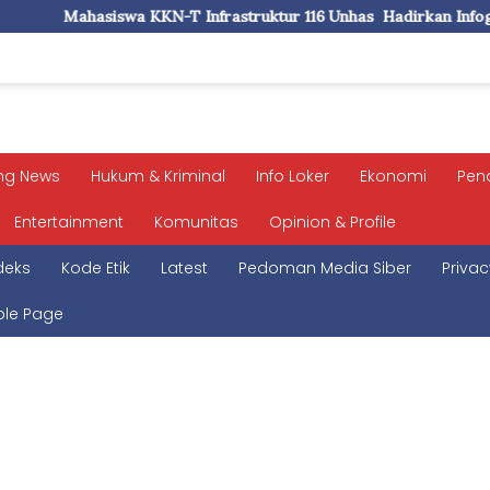
nfrastruktur 116 Unhas Hadirkan Infografis Profil Statistik di K
ng News
Hukum & Kriminal
Info Loker
Ekonomi
Pen
Entertainment
Komunitas
Opinion & Profile
deks
Kode Etik
Latest
Pedoman Media Siber
Privac
le Page