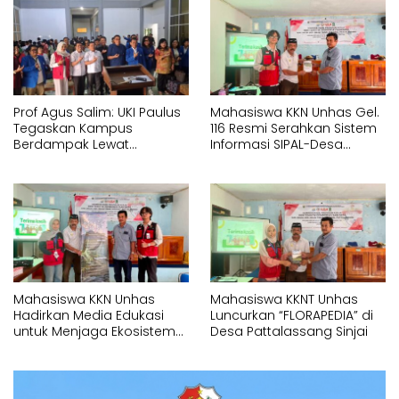
Prof Agus Salim: UKI Paulus
Mahasiswa KKN Unhas Gel.
Tegaskan Kampus
116 Resmi Serahkan Sistem
Berdampak Lewat
Informasi SIPAL-Desa
Pelayanan Kesehatan
kepada Pemerintah Desa
Gratis
Pattalassang
Mahasiswa KKN Unhas
Mahasiswa KKNT Unhas
Hadirkan Media Edukasi
Luncurkan “FLORAPEDIA” di
untuk Menjaga Ekosistem
Desa Pattalassang Sinjai
Perairan di Desa
Pattalassang