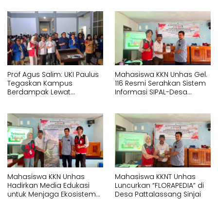
Prof Agus Salim: UKI Paulus
Mahasiswa KKN Unhas Gel.
Tegaskan Kampus
116 Resmi Serahkan Sistem
Berdampak Lewat
Informasi SIPAL-Desa
Pelayanan Kesehatan
kepada Pemerintah Desa
Gratis
Pattalassang
Mahasiswa KKN Unhas
Mahasiswa KKNT Unhas
Hadirkan Media Edukasi
Luncurkan “FLORAPEDIA” di
untuk Menjaga Ekosistem
Desa Pattalassang Sinjai
Perairan di Desa
Pattalassang