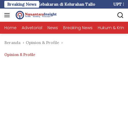
Langsung
n di Kelurahan Tallo
Breaking News
UPT KB Biringkanaya Gelar Pendamp
ke
konten
Home
Advetorial
News
Breaking News
Hukum & Krimi
Beranda
Opinion & Profile
Opinion & Profile