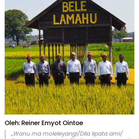
Oleh: Reiner Emyot Ointoe
„
Wanu ma moleleyangi/Dila lipata ami/