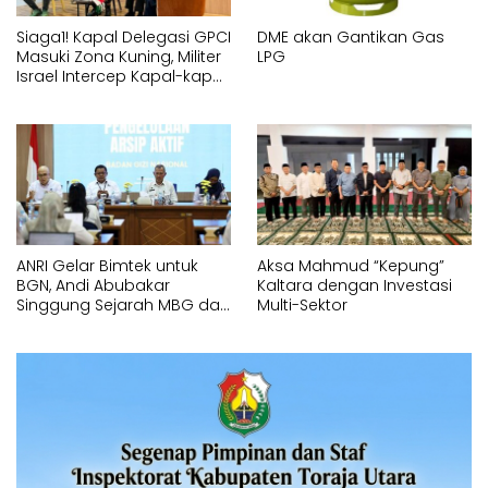
Siaga1! Kapal Delegasi GPCI
DME akan Gantikan Gas
Masuki Zona Kuning, Militer
LPG
Israel Intercep Kapal-kapal
Global Sumud Flotila
ANRI Gelar Bimtek untuk
Aksa Mahmud “Kepung”
BGN, Andi Abubakar
Kaltara dengan Investasi
Singgung Sejarah MBG dari
Multi-Sektor
1901