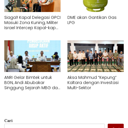
Siaga1! Kapal Delegasi GPCI
DME akan Gantikan Gas
Masuki Zona Kuning, Militer
LPG
Israel Intercep Kapal-kapal
Global Sumud Flotila
ANRI Gelar Bimtek untuk
Aksa Mahmud “Kepung”
BGN, Andi Abubakar
Kaltara dengan Investasi
Singgung Sejarah MBG dari
Multi-Sektor
1901
Cari