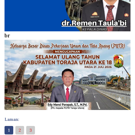
br
Laman:
1
2
3