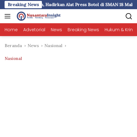
Langsung
an Alat Press Botol di SMAN 18 Makassar
Breaking News
Pemkot Makass
ke
konten
Home
Advetorial
News
Breaking News
Hukum & Krimi
Beranda
News
Nasional
Nasional