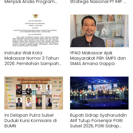
Menjadi Analis Program
Strategis Nasional PT IHIP di
Strategis Nasional
Luwu Timur
Instruksi Wali Kota
YPAG Makassar Ajak
Makassar Nomor 3 Tahun
Masyarakat Pilih SMPS dan
2026: Pemilahan Sampah
SMAS Amana Gappa
Wajib Dimulai dari Sumber
Ini Delapan Putra Sulsel
Bupati Sidrap Syaharuddin
Duduki Kursi Komisaris di
Alrif Tutup Porsenijar PGRI
BUMN
Sulsel 2026, PGRI Sidrap
Juara Umum