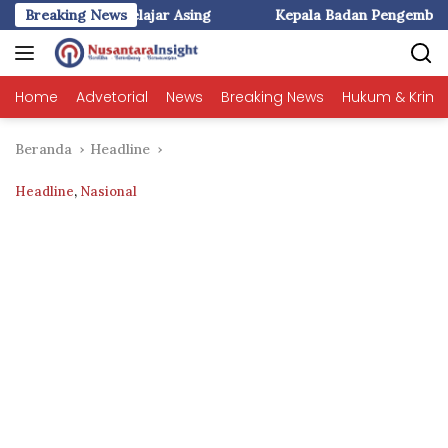
Langsung
Asing
Breaking News
Kepala Badan Pengembangan dan Pembinaan Bahasa
ke
konten
Home
Advetorial
News
Breaking News
Hukum & Krimi
Beranda
Headline
Headline
,
Nasional