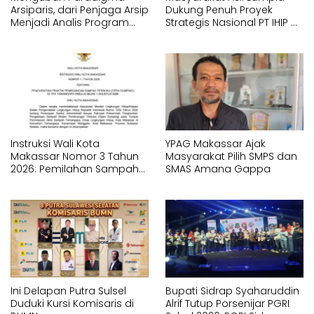
Arsiparis, dari Penjaga Arsip
Dukung Penuh Proyek
Menjadi Analis Program
Strategis Nasional PT IHIP di
Strategis Nasional
Luwu Timur
Instruksi Wali Kota
YPAG Makassar Ajak
Makassar Nomor 3 Tahun
Masyarakat Pilih SMPS dan
2026: Pemilahan Sampah
SMAS Amana Gappa
Wajib Dimulai dari Sumber
Ini Delapan Putra Sulsel
Bupati Sidrap Syaharuddin
Duduki Kursi Komisaris di
Alrif Tutup Porsenijar PGRI