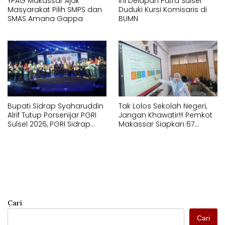
YPAG Makassar Ajak
Ini Delapan Putra Sulsel
Masyarakat Pilih SMPS dan
Duduki Kursi Komisaris di
SMAS Amana Gappa
BUMN
Bupati Sidrap Syaharuddin
Tak Lolos Sekolah Negeri,
Alrif Tutup Porsenijar PGRI
Jangan Khawatir!!! Pemkot
Sulsel 2026, PGRI Sidrap
Makassar Siapkan 67
Juara Umum
Sekolah Swasta GRATIS
Lewat SPMB
Cari
Cari