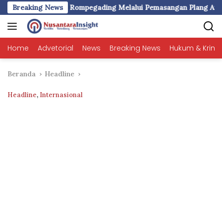
Langsung
anan Desa Rompegading Melalui Pemasangan Plang Arah dan Pen
Breaking News
ke
konten
Home
Advetorial
News
Breaking News
Hukum & Krimi
Beranda
Headline
Headline
,
Internasional