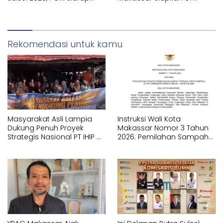
Juara Umum
Sekolah Swasta GRATIS
Lewat SPMB
Rekomendasi untuk kamu
Masyarakat Asli Lampia
Instruksi Wali Kota
Dukung Penuh Proyek
Makassar Nomor 3 Tahun
Strategis Nasional PT IHIP di
2026: Pemilahan Sampah
Luwu Timur
Wajib Dimulai dari Sumber