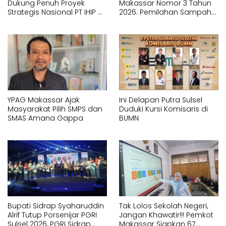
Dukung Penuh Proyek
Makassar Nomor 3 Tahun
Strategis Nasional PT IHIP di
2026: Pemilahan Sampah
Luwu Timur
Wajib Dimulai dari Sumber
YPAG Makassar Ajak
Ini Delapan Putra Sulsel
Masyarakat Pilih SMPS dan
Duduki Kursi Komisaris di
SMAS Amana Gappa
BUMN
Bupati Sidrap Syaharuddin
Tak Lolos Sekolah Negeri,
Alrif Tutup Porsenijar PGRI
Jangan Khawatir!!! Pemkot
Sulsel 2026, PGRI Sidrap
Makassar Siapkan 67