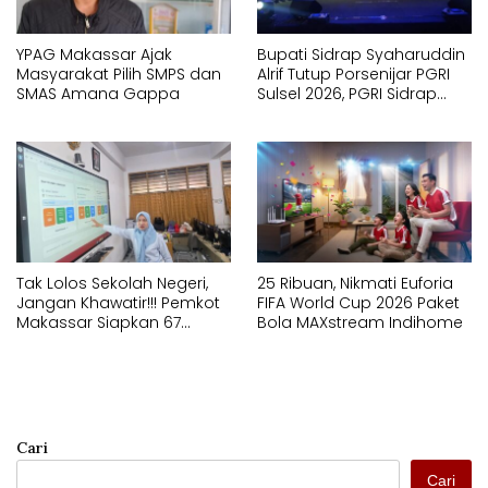
YPAG Makassar Ajak
Bupati Sidrap Syaharuddin
Masyarakat Pilih SMPS dan
Alrif Tutup Porsenijar PGRI
SMAS Amana Gappa
Sulsel 2026, PGRI Sidrap
Juara Umum
Tak Lolos Sekolah Negeri,
25 Ribuan, Nikmati Euforia
Jangan Khawatir!!! Pemkot
FIFA World Cup 2026 Paket
Makassar Siapkan 67
Bola MAXstream Indihome
Sekolah Swasta GRATIS
Lewat SPMB
Cari
Cari