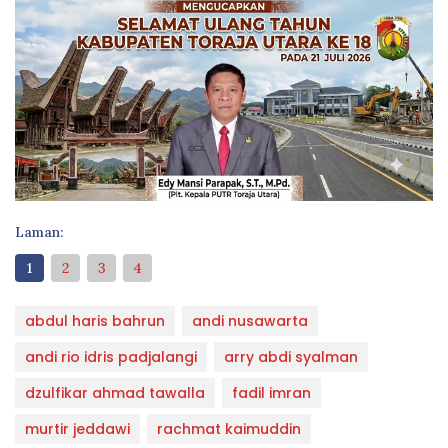
Laman:
1
2
3
4
abdul haris bahrun
andi nusawarta
andi rio idris padjalangi
arry abdi syalman
dzulfikar ahmad tawalla
fadil imran
murtir jeddawi
rachmat kaimuddin