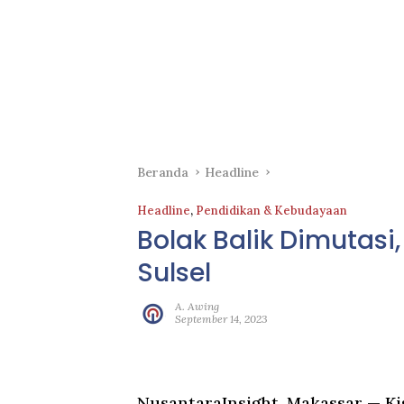
Beranda
Headline
Headline
,
Pendidikan & Kebudayaan
Bolak Balik Dimutasi
Sulsel
A. Awing
September 14, 2023
NusantaraInsight, Makassar
— Ki