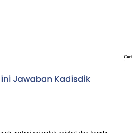
Cari
, ini Jawaban Kadisdik
sruh mutasi sejumlah pejabat dan kepala