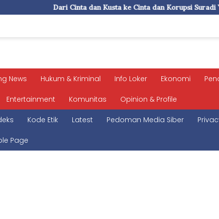
Cinta dan Kusta ke Cinta dan Korupsi Suradi Yasil
Ini Se
ng News
Hukum & Kriminal
Info Loker
Ekonomi
Pen
Entertainment
Komunitas
Opinion & Profile
deks
Kode Etik
Latest
Pedoman Media Siber
Privac
le Page