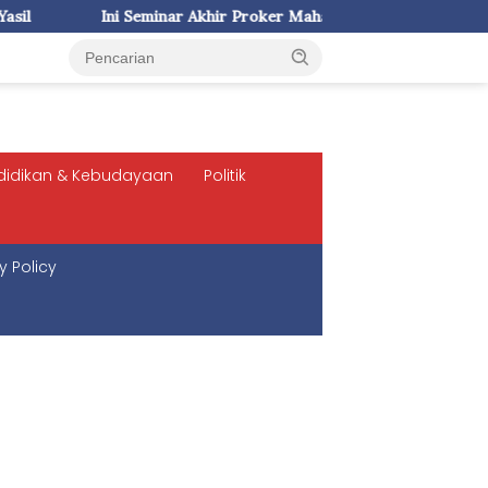
minar Akhir Proker Mahasiswa KKN-T Unhas di Desa Pattalassang
didikan & Kebudayaan
Politik
y Policy