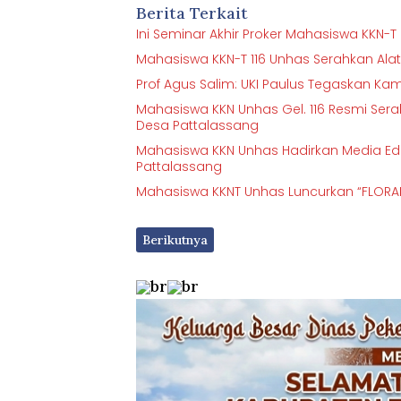
Berita Terkait
Ini Seminar Akhir Proker Mahasiswa KKN-
Mahasiswa KKN-T 116 Unhas Serahkan Ala
Prof Agus Salim: UKI Paulus Tegaskan K
Mahasiswa KKN Unhas Gel. 116 Resmi Ser
Desa Pattalassang
Mahasiswa KKN Unhas Hadirkan Media Edu
Pattalassang
Mahasiswa KKNT Unhas Luncurkan “FLORAPE
Berikutnya
br
br