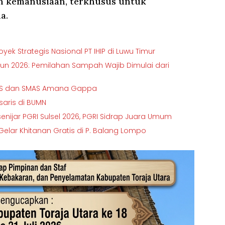
an kemanusiaan, terkhusus untuk
a.
ek Strategis Nasional PT IHIP di Luwu Timur
hun 2026: Pemilahan Sampah Wajib Dimulai dari
SMPS dan SMAS Amana Gappa
isaris di BUMN
senijar PGRI Sulsel 2026, PGRI Sidrap Juara Umum
elar Khitanan Gratis di P. Balang Lompo