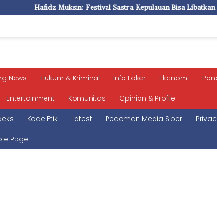
Festival Sastra Kepulauan Bisa Libatkan Pelajar Asing
Kep
ng News
Hukum & Kriminal
Info Loker
Ekonomi
Pen
Entertainment
Komunitas
Opinion & Profile
deks
Kode Etik
Latest
Pedoman Media Siber
Privac
le Page