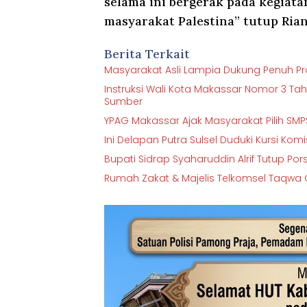
selama ini bergerak pada kegiat
masyarakat Palestina” tutup Rian
Berita Terkait
Masyarakat Asli Lampia Dukung Penuh Proy
Instruksi Wali Kota Makassar Nomor 3 Ta
Sumber
YPAG Makassar Ajak Masyarakat Pilih 
Ini Delapan Putra Sulsel Duduki Kursi Kom
Bupati Sidrap Syaharuddin Alrif Tutup Por
Rumah Zakat & Majelis Telkomsel Taqwa G