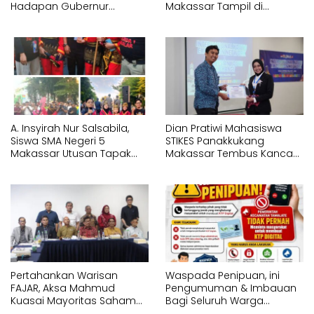
Hadapan Gubernur
Makassar Tampil di
Sulawesi Selatan
Hadapan Gubernur
Memperagakan Jurus
Sulawesi Selatan
Pencak Silat Tangan
Memperagakan Jurus
Kosong
Pencak Silat Bersenjata
A. Insyirah Nur Salsabila,
Dian Pratiwi Mahasiswa
Siswa SMA Negeri 5
STIKES Panakkukang
Makassar Utusan Tapak
Makassar Tembus Kancah
Suci Karunrung Tampil di
Internasional di IYEN
Hadapan Gubernur
Malaysia 2026
Sulawesi Selatan
Memperagakan Jurus
Pencak Silat
Pertahankan Warisan
Waspada Penipuan, ini
FAJAR, Aksa Mahmud
Pengumuman & Imbauan
Kuasai Mayoritas Saham
Bagi Seluruh Warga
PT Fajar Indonesia
Kecamatan Tamalate