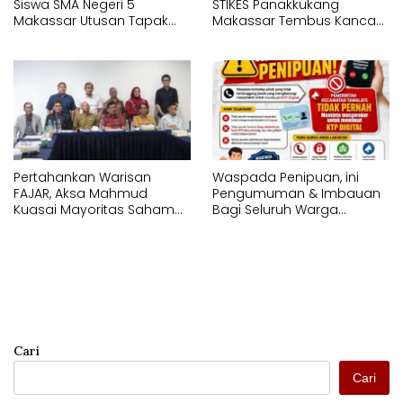
Siswa SMA Negeri 5
STIKES Panakkukang
Makassar Utusan Tapak
Makassar Tembus Kancah
Suci Karunrung Tampil di
Internasional di IYEN
Hadapan Gubernur
Malaysia 2026
Sulawesi Selatan
Memperagakan Jurus
Pencak Silat
Pertahankan Warisan
Waspada Penipuan, ini
FAJAR, Aksa Mahmud
Pengumuman & Imbauan
Kuasai Mayoritas Saham
Bagi Seluruh Warga
PT Fajar Indonesia
Kecamatan Tamalate
Corporindo,
Cari
Cari