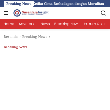
Langsung
 Korupsi’: Ketika Cinta Berhadapan dengan Moralitas
Breaking News
Pula
ke
konten
Home
Advetorial
News
Breaking News
Hukum & Krimi
Beranda
Breaking News
Breaking News