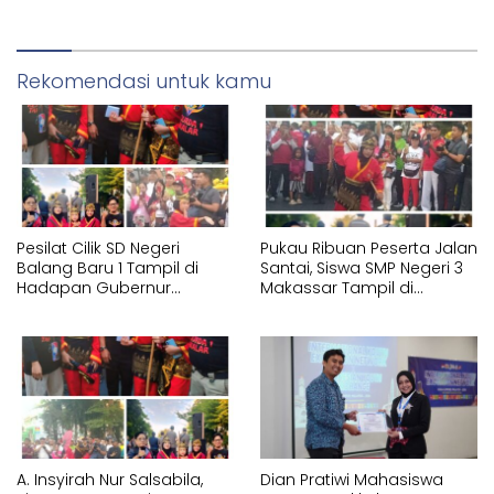
Corporindo,
Rekomendasi untuk kamu
Pesilat Cilik SD Negeri
Pukau Ribuan Peserta Jalan
Balang Baru 1 Tampil di
Santai, Siswa SMP Negeri 3
Hadapan Gubernur
Makassar Tampil di
Sulawesi Selatan
Hadapan Gubernur
Memperagakan Jurus
Sulawesi Selatan
Pencak Silat Tangan
Memperagakan Jurus
Kosong
Pencak Silat Bersenjata
A. Insyirah Nur Salsabila,
Dian Pratiwi Mahasiswa