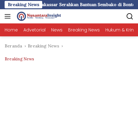
Langsung
 Serahkan Bantuan Sembako di Bontoduri
Breaking News
PWI Sulsel 202
ke
konten
Home
Advetorial
News
Breaking News
Hukum & Krimi
Beranda
Breaking News
Breaking News