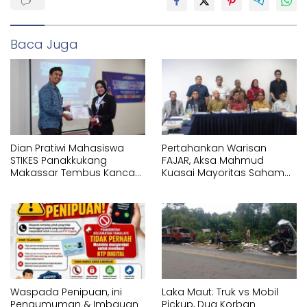
Baca Juga
Dian Pratiwi Mahasiswa
Pertahankan Warisan
STIKES Panakkukang
FAJAR, Aksa Mahmud
Makassar Tembus Kancah
Kuasai Mayoritas Saham
Internasional di IYEN
PT Fajar Indonesia
Malaysia 2026
Corporindo,
Waspada Penipuan, ini
Laka Maut: Truk vs Mobil
Pengumuman & Imbauan
Pickup, Dua Korban