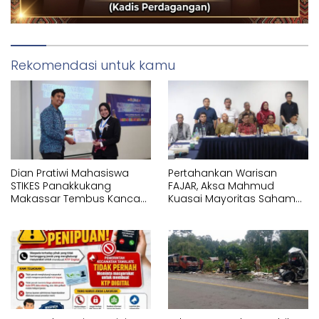
Rekomendasi untuk kamu
Dian Pratiwi Mahasiswa
Pertahankan Warisan
STIKES Panakkukang
FAJAR, Aksa Mahmud
Makassar Tembus Kancah
Kuasai Mayoritas Saham
Internasional di IYEN
PT Fajar Indonesia
Malaysia 2026
Corporindo,