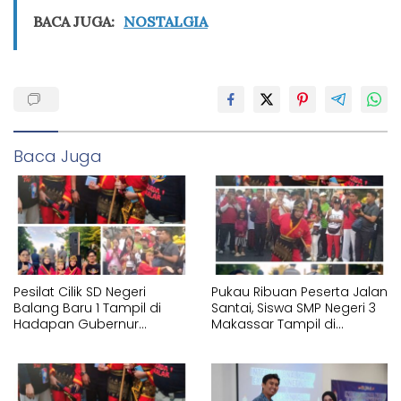
BACA JUGA:
NOSTALGIA
Baca Juga
Pesilat Cilik SD Negeri
Pukau Ribuan Peserta Jalan
Balang Baru 1 Tampil di
Santai, Siswa SMP Negeri 3
Hadapan Gubernur
Makassar Tampil di
Sulawesi Selatan
Hadapan Gubernur
Memperagakan Jurus
Sulawesi Selatan
Pencak Silat Tangan
Memperagakan Jurus
Kosong
Pencak Silat Bersenjata