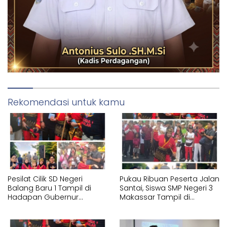
Rekomendasi untuk kamu
Pesilat Cilik SD Negeri
Pukau Ribuan Peserta Jalan
Balang Baru 1 Tampil di
Santai, Siswa SMP Negeri 3
Hadapan Gubernur
Makassar Tampil di
Sulawesi Selatan
Hadapan Gubernur
Memperagakan Jurus
Sulawesi Selatan
Pencak Silat Tangan
Memperagakan Jurus