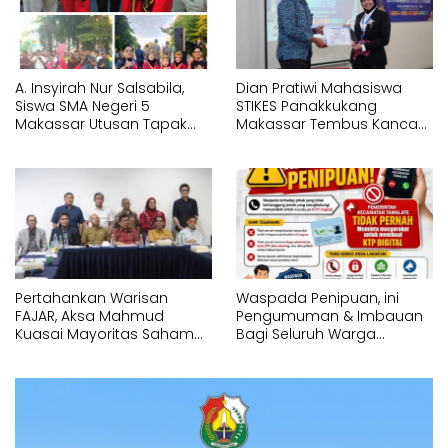
A. Insyirah Nur Salsabila,
Dian Pratiwi Mahasiswa
Siswa SMA Negeri 5
STIKES Panakkukang
Makassar Utusan Tapak
Makassar Tembus Kancah
Suci Karunrung Tampil di
Internasional di IYEN
Hadapan Gubernur
Malaysia 2026
Sulawesi Selatan
Memperagakan Jurus
Pencak Silat
Pertahankan Warisan
Waspada Penipuan, ini
FAJAR, Aksa Mahmud
Pengumuman & Imbauan
Kuasai Mayoritas Saham
Bagi Seluruh Warga
PT Fajar Indonesia
Kecamatan Tamalate
Corporindo,