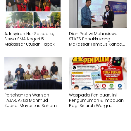
Kosong
Pencak Silat Bersenjata
A. Insyirah Nur Salsabila,
Dian Pratiwi Mahasiswa
Siswa SMA Negeri 5
STIKES Panakkukang
Makassar Utusan Tapak
Makassar Tembus Kancah
Suci Karunrung Tampil di
Internasional di IYEN
Hadapan Gubernur
Malaysia 2026
Sulawesi Selatan
Memperagakan Jurus
Pencak Silat
Pertahankan Warisan
Waspada Penipuan, ini
FAJAR, Aksa Mahmud
Pengumuman & Imbauan
Kuasai Mayoritas Saham
Bagi Seluruh Warga
PT Fajar Indonesia
Kecamatan Tamalate
Corporindo,