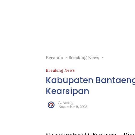
Beranda
Breaking News
Breaking News
Kabupaten Bantaeng
Kearsipan
A. Awing
November 9, 2023
NusantaraInsight, Bantaeng
— Dina