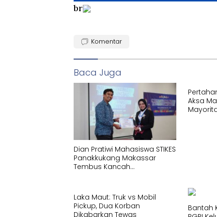
br
Komentar
Baca Juga
Pertaha
Aksa M
Mayorit
Indones
Dian Pratiwi Mahasiswa STIKES
Panakkukang Makassar
Tembus Kancah
Internasional di IYEN Malaysia
2026
Laka Maut: Truk vs Mobil
Pickup, Dua Korban
Bantah K
Dikabarkan Tewas
PGRI Ke