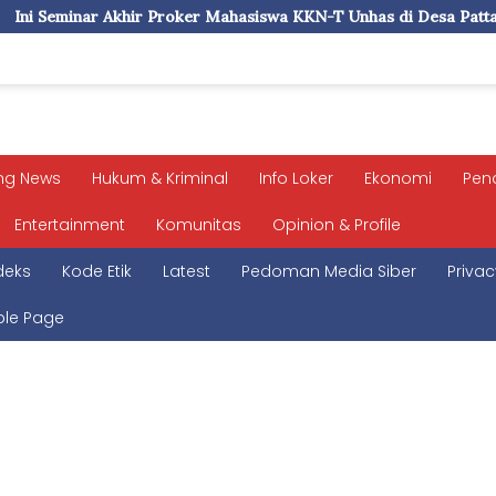
er Mahasiswa KKN-T Unhas di Desa Pattalassang
Mahasisw
ng News
Hukum & Kriminal
Info Loker
Ekonomi
Pen
Entertainment
Komunitas
Opinion & Profile
deks
Kode Etik
Latest
Pedoman Media Siber
Privac
le Page