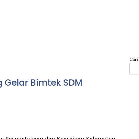
Cari
 Gelar Bimtek SDM
s Perpustakaan dan Kearsipan Kabupaten