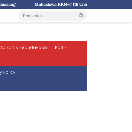
a KKN-T 116 Unhas Serahkan Alat Emposan Tikus ke Desa Pattala
didikan & Kebudayaan
Politik
y Policy