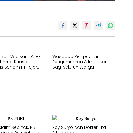
nkan Warisan FAJAR,
Waspada Penipuan, ini
ahmud Kuasai
Pengumuman & Imbauan
as Saham PT Fajar
Bagi Seluruh Warga
ia Corporindo,
Kecamatan Tamalate
laim Sepihak, PB
Roy Suryo dan Dokter Tifa
luarkan Pernyataan
Ditangkap