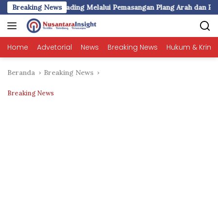
Langsung
 Rompegading Melalui Pemasangan Plang Arah dan Penerangan Ja
Breaking News
ke
konten
Home
Advetorial
News
Breaking News
Hukum & Krimi
Beranda
Breaking News
Breaking News