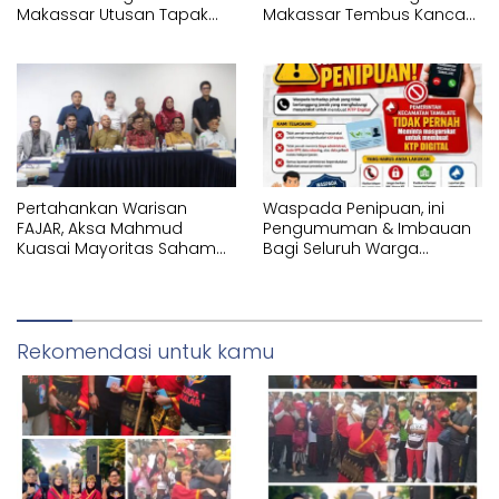
Makassar Utusan Tapak
Makassar Tembus Kancah
Suci Karunrung Tampil di
Internasional di IYEN
Hadapan Gubernur
Malaysia 2026
Sulawesi Selatan
Memperagakan Jurus
Pencak Silat
Pertahankan Warisan
Waspada Penipuan, ini
FAJAR, Aksa Mahmud
Pengumuman & Imbauan
Kuasai Mayoritas Saham
Bagi Seluruh Warga
PT Fajar Indonesia
Kecamatan Tamalate
Corporindo,
Rekomendasi untuk kamu