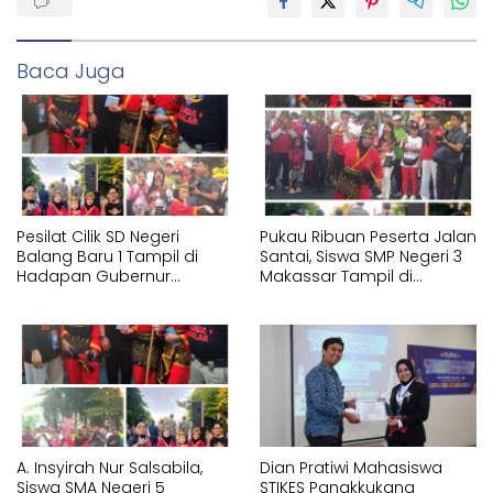
Baca Juga
Pesilat Cilik SD Negeri
Pukau Ribuan Peserta Jalan
Balang Baru 1 Tampil di
Santai, Siswa SMP Negeri 3
Hadapan Gubernur
Makassar Tampil di
Sulawesi Selatan
Hadapan Gubernur
Memperagakan Jurus
Sulawesi Selatan
Pencak Silat Tangan
Memperagakan Jurus
Kosong
Pencak Silat Bersenjata
A. Insyirah Nur Salsabila,
Dian Pratiwi Mahasiswa
Siswa SMA Negeri 5
STIKES Panakkukang