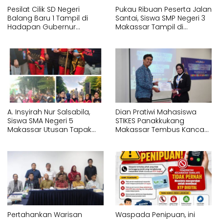
Pesilat Cilik SD Negeri
Pukau Ribuan Peserta Jalan
Balang Baru 1 Tampil di
Santai, Siswa SMP Negeri 3
Hadapan Gubernur
Makassar Tampil di
Sulawesi Selatan
Hadapan Gubernur
Memperagakan Jurus
Sulawesi Selatan
Pencak Silat Tangan
Memperagakan Jurus
Kosong
Pencak Silat Bersenjata
A. Insyirah Nur Salsabila,
Dian Pratiwi Mahasiswa
Siswa SMA Negeri 5
STIKES Panakkukang
Makassar Utusan Tapak
Makassar Tembus Kancah
Suci Karunrung Tampil di
Internasional di IYEN
Hadapan Gubernur
Malaysia 2026
Sulawesi Selatan
Memperagakan Jurus
Pencak Silat
Pertahankan Warisan
Waspada Penipuan, ini