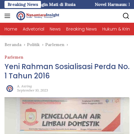
Langsung
I (1) : Liem Ingin Mati di Rusia
Breaking News
Novel Harmaun: Fakta plu
ke
konten
Home
Advetorial
News
Breaking News
Hukum & Krimi
Beranda
Politik
Parlemen
Parlemen
Yeni Rahman Sosialisasi Perda No.
1 Tahun 2016
A. Awing
September 10, 2023