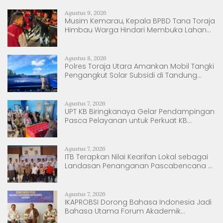
Agustus 9, 2026
Musim Kemarau, Kepala BPBD Tana Toraja
Himbau Warga Hindari Membuka Lahan
dengan Membakar
Agustus 8, 2026
Polres Toraja Utara Amankan Mobil Tangki
Pengangkut Solar Subsidi di Tandung
Nanggala
Agustus 7, 2026
UPT KB Biringkanaya Gelar Pendampingan
Pasca Pelayanan untuk Perkuat KB
Berkelanjutan
Agustus 7, 2026
ITB Terapkan Nilai Kearifan Lokal sebagai
Landasan Penanganan Pascabencana di
Tanjung Pura, Sumatera Utara
Agustus 7, 2026
IKAPROBSI Dorong Bahasa Indonesia Jadi
Bahasa Utama Forum Akademik
Internasional