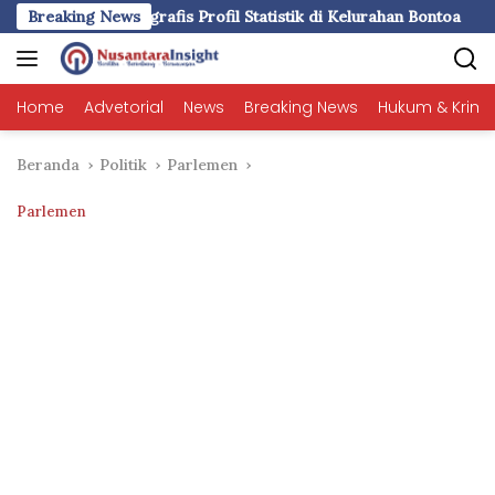
Langsung
rofil Statistik di Kelurahan Bontoa
Breaking News
LDII Sulsel dan SPN B
ke
konten
Home
Advetorial
News
Breaking News
Hukum & Krimi
Beranda
Politik
Parlemen
Parlemen