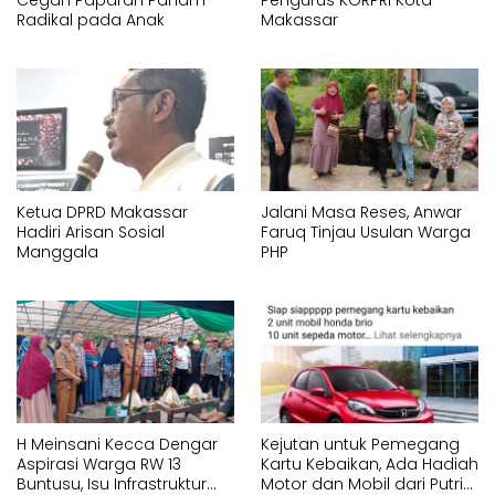
Cegah Paparan Paham
Pengurus KORPRI Kota
Radikal pada Anak
Makassar
Ketua DPRD Makassar
Jalani Masa Reses, Anwar
Hadiri Arisan Sosial
Faruq Tinjau Usulan Warga
Manggala
PHP
H Meinsani Kecca Dengar
Kejutan untuk Pemegang
Aspirasi Warga RW 13
Kartu Kebaikan, Ada Hadiah
Buntusu, Isu Infrastruktur
Motor dan Mobil dari Putri