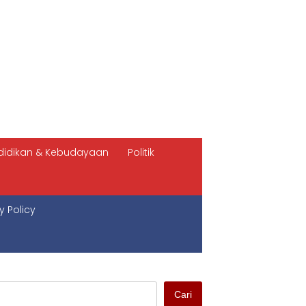
didikan & Kebudayaan
Politik
y Policy
Cari