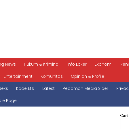
ng News
Hukum & Kriminal
Info Loker
Ekonomi
Pen
Entertainment
Komunitas
Opinion & Profile
deks
Kode Etik
Latest
Pedoman Media Siber
Privac
le Page
Cari