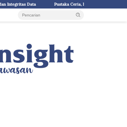
Pustaka Ceria, Langkah Kecil KKN-T Literasi UNHAS Menghi