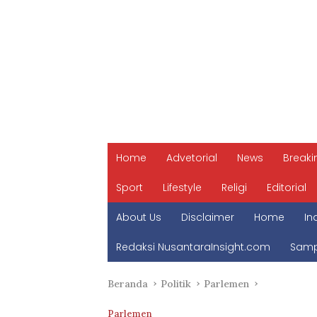
Home
Advetorial
News
Breaki
Sport
Lifestyle
Religi
Editorial
About Us
Disclaimer
Home
In
Redaksi NusantaraInsight.com
Samp
Beranda
Politik
Parlemen
Parlemen