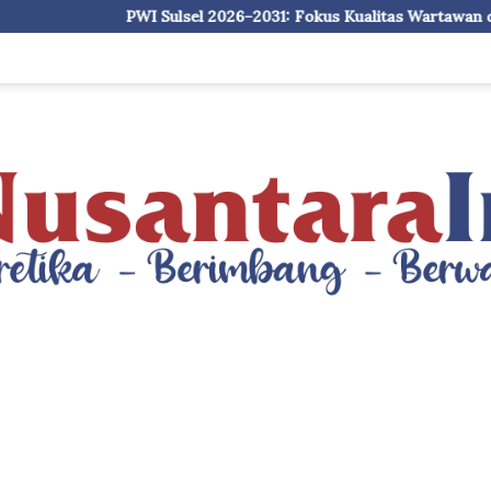
lsel 2026–2031: Fokus Kualitas Wartawan dan Integritas Data