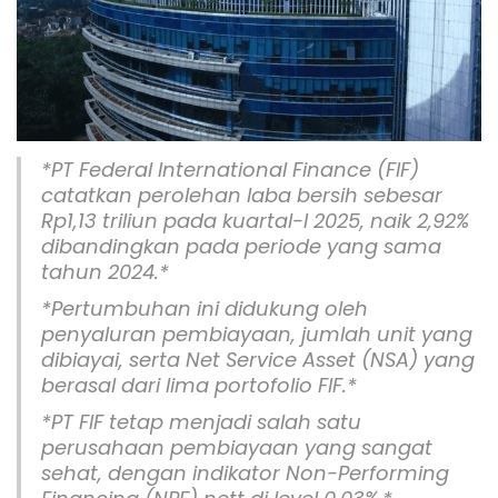
*
PT Federal International Finance (FIF)
catatkan perolehan laba bersih sebesar
Rp1,13 triliun pada kuartal-I 2025, naik 2,92%
dibandingkan pada periode yang sama
tahun 2024.*
*Pertumbuhan ini didukung oleh
penyaluran pembiayaan, jumlah unit yang
dibiayai, serta Net Service Asset (NSA) yang
berasal dari lima portofolio FIF.*
*PT FIF tetap menjadi salah satu
perusahaan pembiayaan yang sangat
sehat, dengan indikator Non-Performing