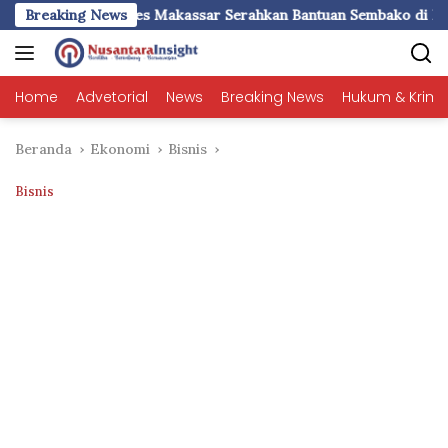
Langsung
kassar Serahkan Bantuan Sembako di Bontoduri
Breaking News
PWI Suls
ke
konten
Home
Advetorial
News
Breaking News
Hukum & Krimi
Beranda
Ekonomi
Bisnis
Bisnis