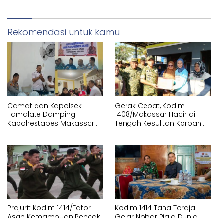
Rekomendasi untuk kamu
Camat dan Kapolsek
Gerak Cepat, Kodim
Tamalate Dampingi
1408/Makassar Hadir di
Kapolrestabes Makassar
Tengah Kesulitan Korban
Serahkan Bantuan
Kebakaran Tallo
Sembako di Bontoduri
Prajurit Kodim 1414/Tator
Kodim 1414 Tana Toraja
Asah Kemampuan Pencak
Gelar Nobar Piala Dunia