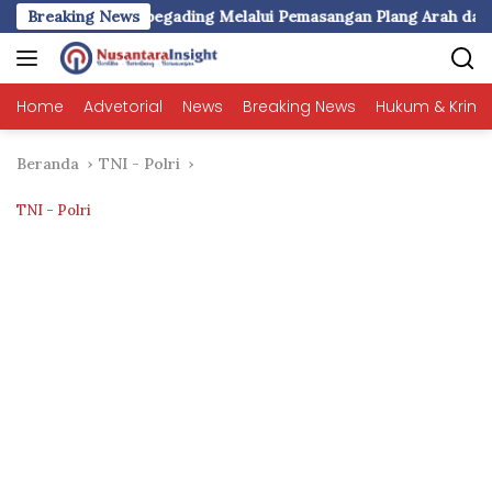
Langsung
esa Rompegading Melalui Pemasangan Plang Arah dan Peneranga
Breaking News
ke
konten
Home
Advetorial
News
Breaking News
Hukum & Krimi
Beranda
TNI - Polri
TNI - Polri