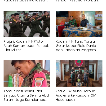
Kapolrestabes Makassar
Tengah Kesulitan Korban
Serahkan Bantuan
Kebakaran Tallo
Sembako di Bontoduri
Prajurit Kodim 1414/Tator
Kodim 1414 Tana Toraja
Asah Kemampuan Pencak
Gelar Nobar Piala Dunia
Silat Militer
dan Paparkan Program
Pembangunan
Komunikasi Sosial Jadi
Ketua PWI Sulsel Terpilih
Senjata Utama Serma Abd
Audiensi ke Kasdam XIV
Salam Jaga Kamtibmas
Hasanuddin
Desa Timbuseng Gowa