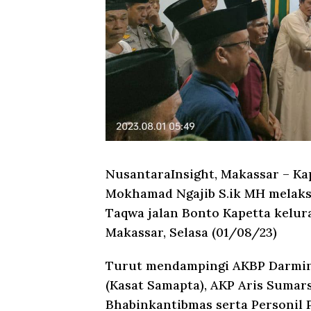
NusantaraInsight, Makassar
– Ka
Mokhamad Ngajib S.ik MH melaksa
Taqwa jalan Bonto Kapetta kelu
Makassar, Selasa (01/08/23)
Turut mendampingi AKBP Darmint
(Kasat Samapta), AKP Aris Sumars
Bhabinkantibmas serta Personil 