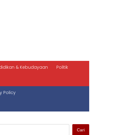
didikan & Kebudayaan
Politik
y Policy
Cari