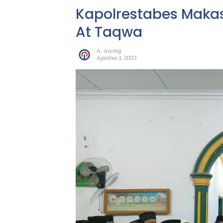
Kapolrestabes Makas
At Taqwa
A. Awing
Agustus 1, 2023