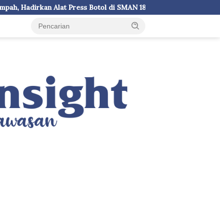
otol di SMAN 18 Makassar
Pemkot Makassar Pastikan PSE