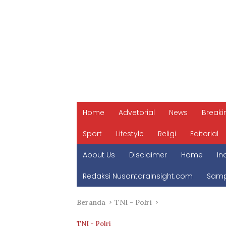
Home
Advetorial
News
Breaki
Sport
Lifestyle
Religi
Editorial
About Us
Disclaimer
Home
In
Redaksi NusantaraInsight.com
Samp
Beranda
TNI - Polri
TNI - Polri