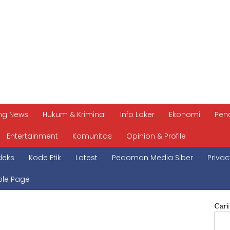
ng News
Hukum & Kriminal
Info Loker
Ekonomi
Pen
Entertainment
Komunitas
Opinion & Profile
deks
Kode Etik
Latest
Pedoman Media Siber
Privac
le Page
Cari