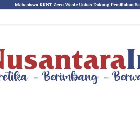
 Waste Unhas Dukung Pemillahan Sampah, Hadirkan Alat Press B