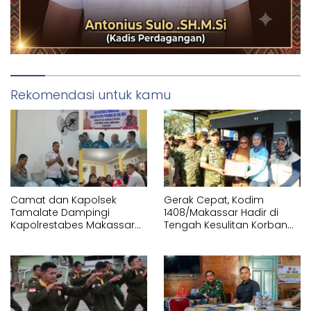
Rekomendasi untuk kamu
Camat dan Kapolsek
Gerak Cepat, Kodim
Tamalate Dampingi
1408/Makassar Hadir di
Kapolrestabes Makassar
Tengah Kesulitan Korban
Serahkan Bantuan
Kebakaran Tallo
Sembako di Bontoduri