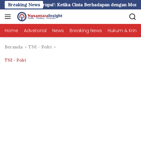
Langsung
Cinta dan Korupsi’: Ketika Cinta Berhadapan dengan Moralitas
Breaking News
ke
konten
Home
Advetorial
News
Breaking News
Hukum & Krimi
Beranda
TNI - Polri
TNI - Polri