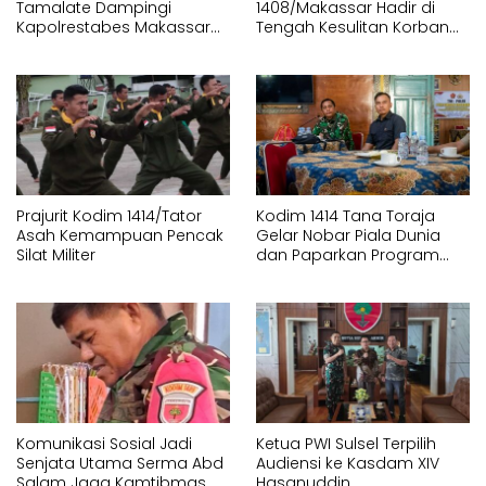
Tamalate Dampingi
1408/Makassar Hadir di
Kapolrestabes Makassar
Tengah Kesulitan Korban
Serahkan Bantuan
Kebakaran Tallo
Sembako di Bontoduri
Prajurit Kodim 1414/Tator
Kodim 1414 Tana Toraja
Asah Kemampuan Pencak
Gelar Nobar Piala Dunia
Silat Militer
dan Paparkan Program
Pembangunan
Komunikasi Sosial Jadi
Ketua PWI Sulsel Terpilih
Senjata Utama Serma Abd
Audiensi ke Kasdam XIV
Salam Jaga Kamtibmas
Hasanuddin