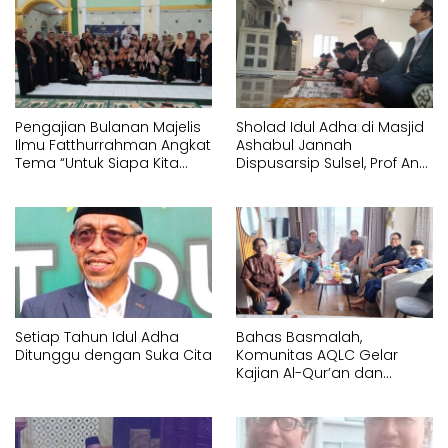
Pengajian Bulanan Majelis
Sholad Idul Adha di Masjid
Ilmu Fatthurrahman Angkat
Ashabul Jannah
Tema “Untuk Siapa Kita
Dispusarsip Sulsel, Prof Andi
Hidup?”
Marjuni Tekankan
Pentingnya Kepedulian
Sosial
Setiap Tahun Idul Adha
Bahas Basmalah,
Ditunggu dengan Suka Cita
Komunitas AQLC Gelar
Kajian Al-Qur’an dan
Tasawuf