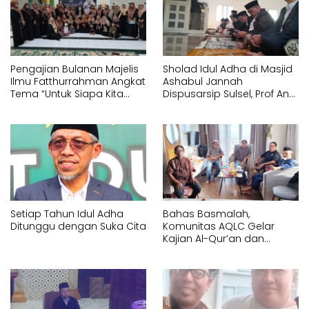
Pengajian Bulanan Majelis
Sholad Idul Adha di Masjid
Ilmu Fatthurrahman Angkat
Ashabul Jannah
Tema “Untuk Siapa Kita
Dispusarsip Sulsel, Prof Andi
Hidup?”
Marjuni Tekankan
Pentingnya Kepedulian
Sosial
Setiap Tahun Idul Adha
Bahas Basmalah,
Ditunggu dengan Suka Cita
Komunitas AQLC Gelar
Kajian Al-Qur’an dan
Tasawuf