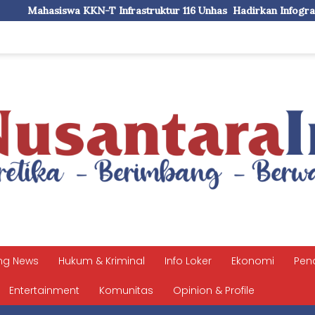
frastruktur 116 Unhas Hadirkan Infografis Profil Statistik di Kel
ng News
Hukum & Kriminal
Info Loker
Ekonomi
Pen
Entertainment
Komunitas
Opinion & Profile