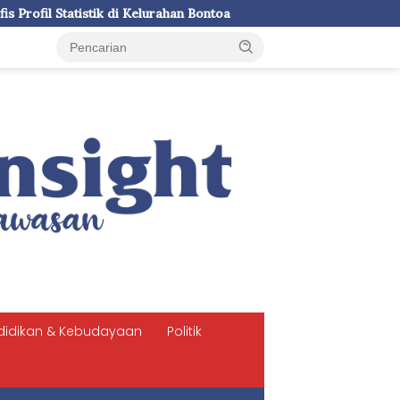
urahan Bontoa
LDII Sulsel dan SPN Batua Polda Sulsel Sia
didikan & Kebudayaan
Politik