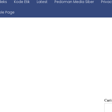
deks
Kode Etik
Latest
Pedoman Media Siber
Privac
le Page
Cari