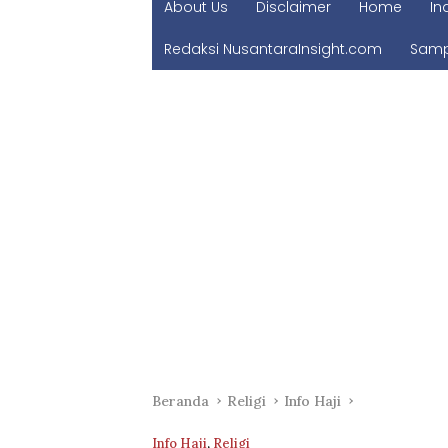
About Us
Disclaimer
Home
In
Redaksi NusantaraInsight.com
Samp
Beranda
Religi
Info Haji
Info Haji
,
Religi