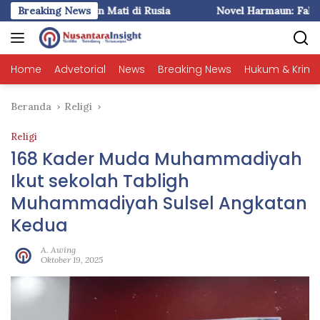
Langsung
(1) : Liem Ingin Mati di Rusia
Breaking News
Novel Harmaun: Fakta plus I
ke
konten
Home
Advetorial
News
Breaking News
Hukum & Krimi
Beranda
Religi
Religi
168 Kader Muda Muhammadiyah
Ikut sekolah Tabligh
Muhammadiyah Sulsel Angkatan
Kedua
A. Awing
Oktober 19, 2025