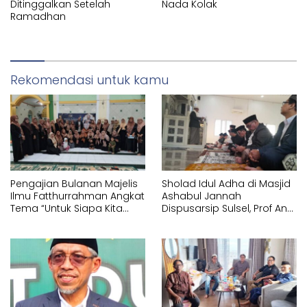
Ditinggalkan Setelah
Nada Kolak
Ramadhan
Rekomendasi untuk kamu
Pengajian Bulanan Majelis
Sholad Idul Adha di Masjid
Ilmu Fatthurrahman Angkat
Ashabul Jannah
Tema “Untuk Siapa Kita
Dispusarsip Sulsel, Prof Andi
Hidup?”
Marjuni Tekankan
Pentingnya Kepedulian
Sosial