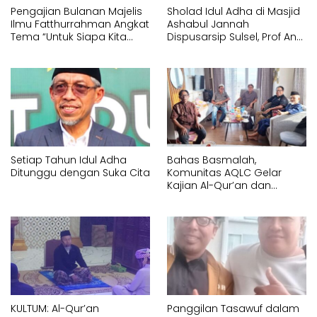
Pengajian Bulanan Majelis
Sholad Idul Adha di Masjid
Ilmu Fatthurrahman Angkat
Ashabul Jannah
Tema “Untuk Siapa Kita
Dispusarsip Sulsel, Prof Andi
Hidup?”
Marjuni Tekankan
Pentingnya Kepedulian
Sosial
Setiap Tahun Idul Adha
Bahas Basmalah,
Ditunggu dengan Suka Cita
Komunitas AQLC Gelar
Kajian Al-Qur’an dan
Tasawuf
KULTUM: Al-Qur’an
Panggilan Tasawuf dalam