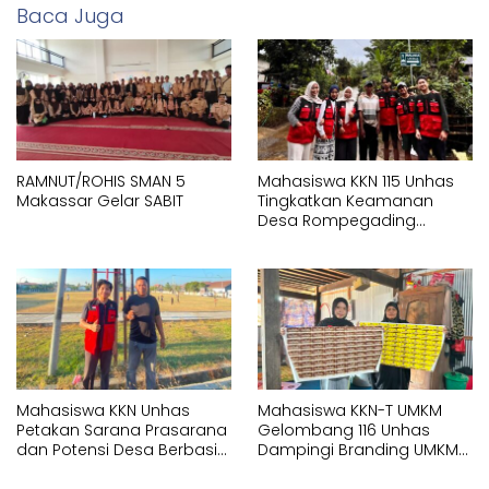
Baca Juga
RAMNUT/ROHIS SMAN 5
Mahasiswa KKN 115 Unhas
Makassar Gelar SABIT
Tingkatkan Keamanan
Desa Rompegading
Melalui Pemasangan Plang
Arah dan Penerangan
Jalan
Mahasiswa KKN Unhas
Mahasiswa KKN-T UMKM
Petakan Sarana Prasarana
Gelombang 116 Unhas
dan Potensi Desa Berbasis
Dampingi Branding UMKM
Sistem Informasi Geografis
melalui Pembuatan Logo
(SIG) di Kelurahan Arawa
dan Label Produk