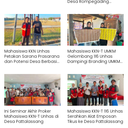
Desa Rompegading
Melalui Pemasangan Plang
Arah dan Penerangan
Jalan
Mahasiswa KKN Unhas
Mahasiswa KKN-T UMKM
Petakan Sarana Prasarana
Gelombang 116 Unhas
dan Potensi Desa Berbasis
Dampingi Branding UMKM
Sistem Informasi Geografis
melalui Pembuatan Logo
(SIG) di Kelurahan Arawa
dan Label Produk
Ini Seminar Akhir Proker
Mahasiswa KKN-T 116 Unhas
Mahasiswa KKN-T Unhas di
Serahkan Alat Emposan
Desa Pattalassang
Tikus ke Desa Pattalassang