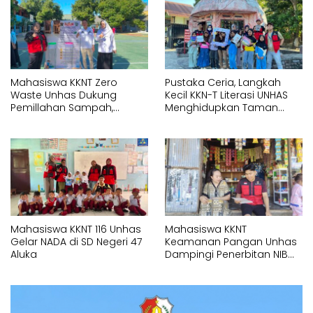
Mahasiswa KKNT Zero
Pustaka Ceria, Langkah
Waste Unhas Dukung
Kecil KKN-T Literasi UNHAS
Pemillahan Sampah,
Menghidupkan Taman
Hadirkan Alat Press Botol di
Baca Lotang Salo
SMAN 18 Makassar
Mahasiswa KKNT 116 Unhas
Mahasiswa KKNT
Gelar NADA di SD Negeri 47
Keamanan Pangan Unhas
Aluka
Dampingi Penerbitan NIB
untuk Pelaku UMK di Bonto
Rannu