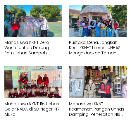
Bontoa
Terakreditasi Scopus
Mahasiswa KKNT Zero
Pustaka Ceria, Langkah
Waste Unhas Dukung
Kecil KKN-T Literasi UNHAS
Pemillahan Sampah,
Menghidupkan Taman
Hadirkan Alat Press Botol di
Baca Lotang Salo
SMAN 18 Makassar
Mahasiswa KKNT 116 Unhas
Mahasiswa KKNT
Gelar NADA di SD Negeri 47
Keamanan Pangan Unhas
Aluka
Dampingi Penerbitan NIB
untuk Pelaku UMK di Bonto
Rannu