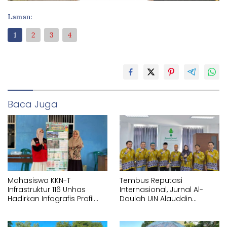
Laman:
1
2
3
4
Baca Juga
Mahasiswa KKN-T
Tembus Reputasi
Infrastruktur 116 Unhas
Internasional, Jurnal Al-
Hadirkan Infografis Profil
Daulah UIN Alauddin
Statistik di Kelurahan
Makassar Resmi
Bontoa
Terakreditasi Scopus